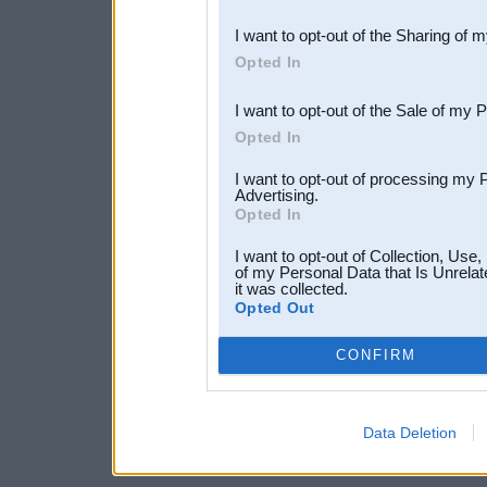
also be disclosed by us to 
I want to opt-out of the Sharing of 
Downstream Participants
th
Opted In
third parties.
I want to opt-out of the Sale of my 
Opted In
I want to opt-out of processing my 
Advertising.
Opted In
I want to opt-out of Collection, Use
of my Personal Data that Is Unrelat
it was collected.
Opted Out
CONFIRM
Data Deletion