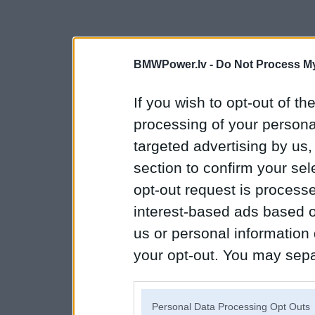
BMWPower.lv -
Do Not Process My
If you wish to opt-out of the
processing of your personal
targeted advertising by us
section to confirm your sel
opt-out request is proces
interest-based ads based o
us or personal information d
your opt-out. You may separ
disclosure of your personal
IAB’s list of downstream pa
Personal Data Processing Opt Outs