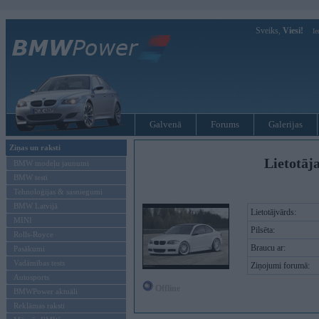
Sveiks,
Viesi!
Ie
Galvenā
Forums
Galerijas
Ziņas un raksti
Lietotāj
BMW modeļu jaunumi
BMW testi
Tehnoloģijas & sasniegumi
BMW Latvijā
Lietotājvārds:
MINI
Pilsēta:
Rolls-Royce
Braucu ar:
Pasākumi
Vadāmības tests
Ziņojumi forumā:
Autosports
Offline
BMWPower aktuāli
Reklāmas raksti