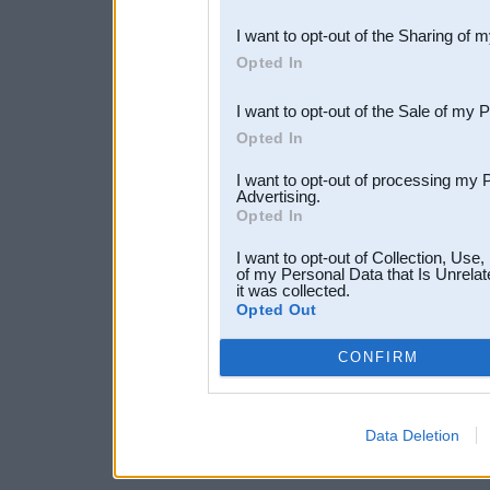
also be disclosed by us to 
I want to opt-out of the Sharing of 
Downstream Participants
th
Opted In
third parties.
I want to opt-out of the Sale of my 
Opted In
I want to opt-out of processing my 
Advertising.
Opted In
I want to opt-out of Collection, Use
of my Personal Data that Is Unrelat
it was collected.
Opted Out
CONFIRM
Data Deletion