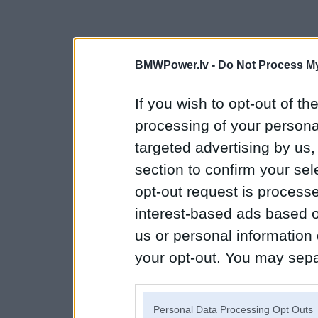
BMWPower.lv -
Do Not Process My
If you wish to opt-out of the
processing of your personal
targeted advertising by us
section to confirm your sel
opt-out request is proces
interest-based ads based o
us or personal information d
your opt-out. You may separ
disclosure of your personal
IAB’s list of downstream pa
Personal Data Processing Opt Outs