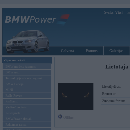
Sveiks,
Viesi!
Ie
Galvenā
Forums
Galerijas
Ziņas un raksti
Lietotāja
BMW modeļu jaunumi
BMW testi
Tehnoloģijas & sasniegumi
BMW Latvijā
Lietotājvārds:
MINI
Braucu ar:
Rolls-Royce
Ziņojumi forumā:
Pasākumi
Vadāmības tests
Autosports
Offline
BMWPower aktuāli
Reklāmas raksti