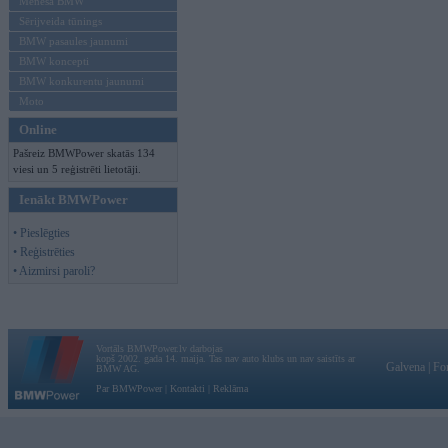
Mēneša BMW
Sērijveida tūnings
BMW pasaules jaunumi
BMW koncepti
BMW konkurentu jaunumi
Moto
Online
Pašreiz BMWPower skatās 134
viesi un 5 reģistrēti lietotāji.
Ienākt BMWPower
• Pieslēgties
• Reģistrēties
• Aizmirsi paroli?
Vortāls BMWPower.lv darbojas
kopš 2002. gada 14. maija. Tas nav auto klubs un nav saistīts ar
Galvena
|
Fo
BMW AG.
Par BMWPower
|
Kontakti
|
Reklāma