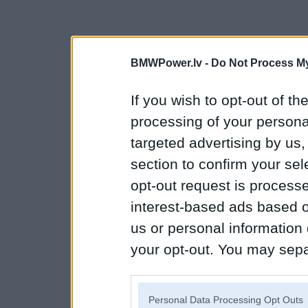
BMWPower.lv -
Do Not Process My
If you wish to opt-out of the
processing of your personal
targeted advertising by us
section to confirm your sel
opt-out request is proces
interest-based ads based o
us or personal information d
your opt-out. You may separ
disclosure of your personal
IAB’s list of downstream pa
Personal Data Processing Opt Outs