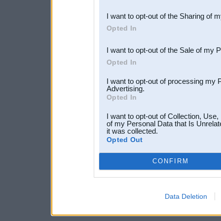
also be disclosed by us to 
I want to opt-out of the Sharing of 
Downstream Participants
th
Opted In
third parties.
I want to opt-out of the Sale of my 
Opted In
I want to opt-out of processing my 
Advertising.
Opted In
I want to opt-out of Collection, Use
of my Personal Data that Is Unrelat
it was collected.
Opted Out
CONFIRM
Data Deletion