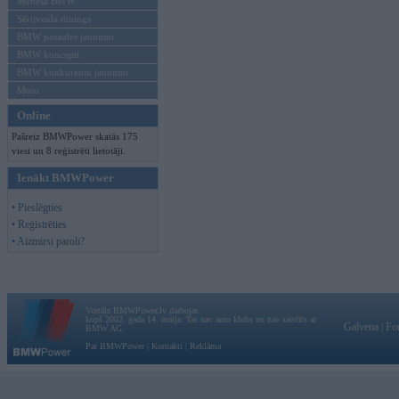
Mēneša BMW
Sērijveida tūnings
BMW pasaules jaunumi
BMW koncepti
BMW konkurentu jaunumi
Moto
Online
Pašreiz BMWPower skatās 175
viesi un 8 reģistrēti lietotāji.
Ienākt BMWPower
• Pieslēgties
• Reģistrēties
• Aizmirsi paroli?
Vortāls BMWPower.lv darbojas
kopš 2002. gada 14. maija. Tas nav auto klubs un nav saistīts ar
Galvena
|
Fo
BMW AG.
Par BMWPower
|
Kontakti
|
Reklāma