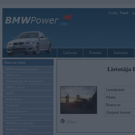
Sveiks,
Viesi!
Ie
Galvenā
Forums
Galerijas
Ziņas un raksti
Lietotāja 
BMW modeļu jaunumi
BMW testi
Tehnoloģijas & sasniegumi
BMW Latvijā
Lietotājvārds:
MINI
Pilsēta:
Rolls-Royce
Braucu ar:
Pasākumi
Vadāmības tests
Ziņojumi forumā:
Autosports
Offline
BMWPower aktuāli
Reklāmas raksti