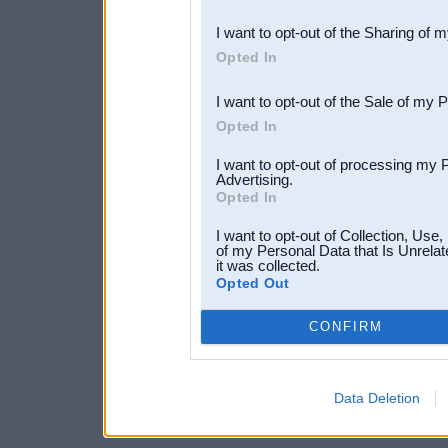
also be disclosed by us to 
I want to opt-out of the Sharing of 
Downstream Participants
th
Opted In
third parties.
I want to opt-out of the Sale of my 
Opted In
I want to opt-out of processing my 
Advertising.
Opted In
I want to opt-out of Collection, Use
of my Personal Data that Is Unrelat
it was collected.
Opted Out
CONFIRM
Data Deletion