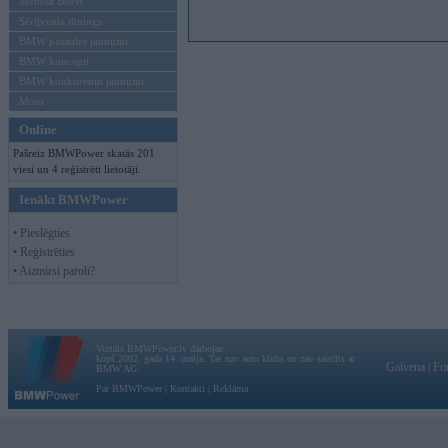
Mēneša BMW
Sērijveida tūnings
BMW pasaules jaunumi
BMW koncepti
BMW konkurentu jaunumi
Moto
Online
Pašreiz BMWPower skatās 201
viesi un 4 reģistrēti lietotāji.
Ienākt BMWPower
• Pieslēgties
• Reģistrēties
• Aizmirsi paroli?
Vortāls BMWPower.lv darbojas
kopš 2002. gada 14. maija. Tas nav auto klubs un nav saistīts ar
Galvena
|
Fo
BMW AG.
Par BMWPower
|
Kontakti
|
Reklāma