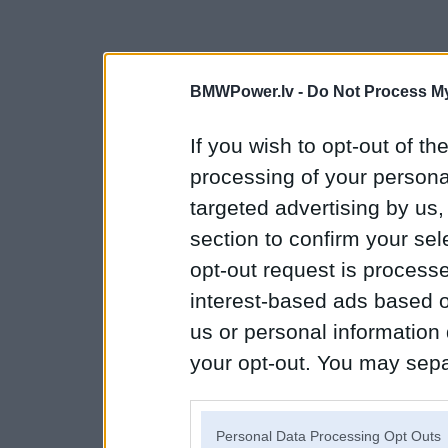
BMWPower.lv -
Do Not Process My
If you wish to opt-out of the
processing of your personal
targeted advertising by us
section to confirm your sel
opt-out request is proces
interest-based ads based o
us or personal information d
your opt-out. You may separ
disclosure of your personal
IAB’s list of downstream pa
Personal Data Processing Opt Outs