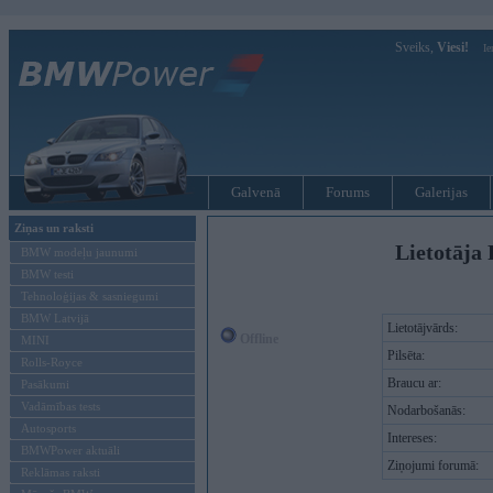
Sveiks,
Viesi!
Ie
Galvenā
Forums
Galerijas
Ziņas un raksti
Lietotāja 
BMW modeļu jaunumi
BMW testi
Tehnoloģijas & sasniegumi
BMW Latvijā
Lietotājvārds:
Offline
MINI
Pilsēta:
Rolls-Royce
Braucu ar:
Pasākumi
Vadāmības tests
Nodarbošanās:
Autosports
Intereses:
BMWPower aktuāli
Ziņojumi forumā:
Reklāmas raksti