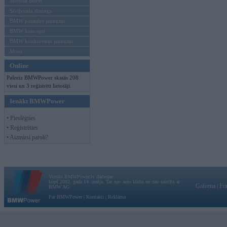
Mēneša BMW
Sērijveida tūnings
BMW pasaules jaunumi
BMW koncepti
BMW konkurentu jaunumi
Moto
Online
Pašreiz BMWPower skatās 208
viesi un 3 reģistrēti lietotāji.
Ienākt BMWPower
• Pieslēgties
• Reģistrēties
• Aizmirsi paroli?
Vortāls BMWPower.lv darbojas
kopš 2002. gada 14. maija. Tas nav auto klubs un nav saistīts ar
Galvena
|
Fo
BMW AG.
Par BMWPower
|
Kontakti
|
Reklāma