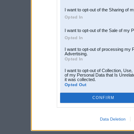
also be disclosed by us to 
I want to opt-out of the Sharing of 
Downstream Participants
th
Opted In
third parties.
I want to opt-out of the Sale of my 
Opted In
I want to opt-out of processing my 
Advertising.
Opted In
I want to opt-out of Collection, Use
of my Personal Data that Is Unrelat
it was collected.
Opted Out
CONFIRM
Data Deletion