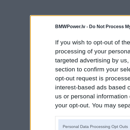
BMWPower.lv -
Do Not Process My
If you wish to opt-out of the
processing of your personal
targeted advertising by us
section to confirm your sel
opt-out request is proces
interest-based ads based o
us or personal information d
your opt-out. You may separ
disclosure of your personal
IAB’s list of downstream pa
Personal Data Processing Opt Outs