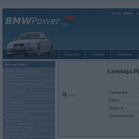
Sveiks,
Viesi!
Ie
Galvenā
Forums
Galerijas
Ziņas un raksti
Lietotāja P
BMW modeļu jaunumi
BMW testi
Tehnoloģijas & sasniegumi
BMW Latvijā
Lietotājvārds:
Offline
MINI
Pilsēta:
Rolls-Royce
Braucu ar:
Pasākumi
Vadāmības tests
Ziņojumi forumā:
Autosports
BMWPower aktuāli
Reklāmas raksti