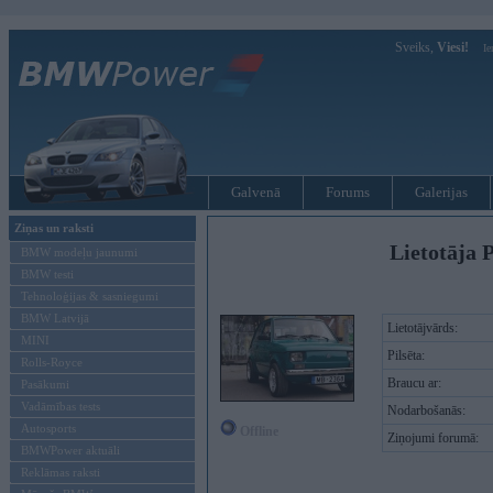
Sveiks,
Viesi!
Ie
Galvenā
Forums
Galerijas
Ziņas un raksti
Lietotāja P
BMW modeļu jaunumi
BMW testi
Tehnoloģijas & sasniegumi
BMW Latvijā
Lietotājvārds:
MINI
Pilsēta:
Rolls-Royce
Braucu ar:
Pasākumi
Vadāmības tests
Nodarbošanās:
Autosports
Offline
Ziņojumi forumā:
BMWPower aktuāli
Reklāmas raksti