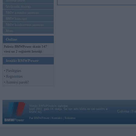
Mēneša BMW
Sērijveida tūnings
BMW pasaules jaunumi
BMW koncepti
BMW konkurentu jaunumi
Moto
Online
Pašreiz BMWPower skatās 147
viesi un 2 reģistrēti lietotāji.
Ienākt BMWPower
• Pieslēgties
• Reģistrēties
• Aizmirsi paroli?
Vortāls BMWPower.lv darbojas
kopš 2002. gada 14. maija. Tas nav auto klubs un nav saistīts ar
Galvena
|
Fo
BMW AG.
Par BMWPower
|
Kontakti
|
Reklāma