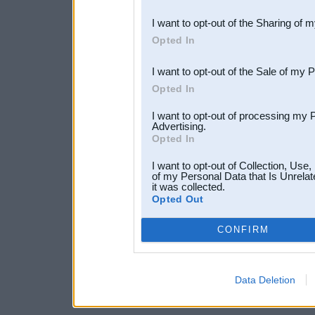
also be disclosed by us to 
I want to opt-out of the Sharing of 
Downstream Participants
th
Opted In
third parties.
I want to opt-out of the Sale of my 
Opted In
I want to opt-out of processing my 
Advertising.
Opted In
I want to opt-out of Collection, Use
of my Personal Data that Is Unrelat
it was collected.
Opted Out
CONFIRM
Data Deletion