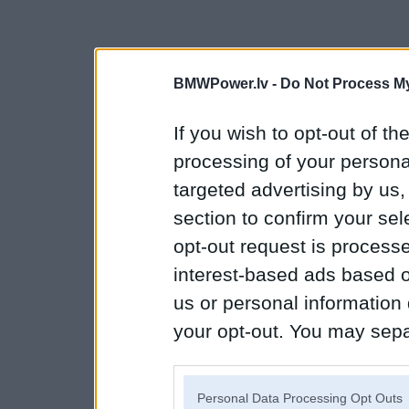
BMWPower.lv -
Do Not Process My
If you wish to opt-out of the
processing of your personal
targeted advertising by us
section to confirm your sel
opt-out request is proces
interest-based ads based o
us or personal information d
your opt-out. You may separ
disclosure of your personal
IAB’s list of downstream pa
Personal Data Processing Opt Outs