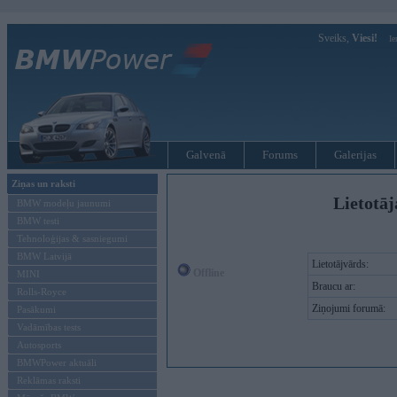
Sveiks,
Viesi!
Ie
Galvenā
Forums
Galerijas
Ziņas un raksti
Lietotāj
BMW modeļu jaunumi
BMW testi
Tehnoloģijas & sasniegumi
BMW Latvijā
Lietotājvārds:
Offline
MINI
Braucu ar:
Rolls-Royce
Ziņojumi forumā:
Pasākumi
Vadāmības tests
Autosports
BMWPower aktuāli
Reklāmas raksti