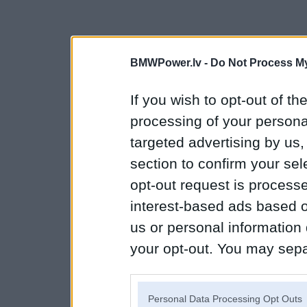
BMWPower.lv -
Do Not Process My
If you wish to opt-out of the
processing of your personal
targeted advertising by us
section to confirm your sel
opt-out request is proces
interest-based ads based o
us or personal information d
your opt-out. You may separ
disclosure of your personal
IAB’s list of downstream pa
Personal Data Processing Opt Outs