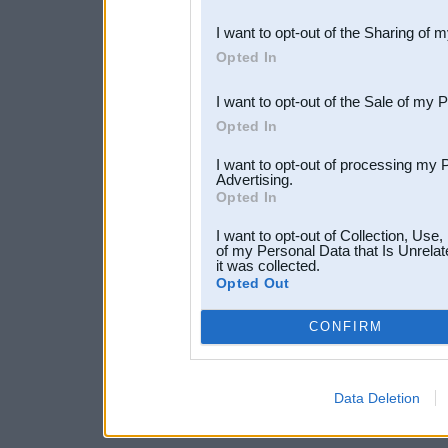
also be disclosed by us to 
I want to opt-out of the Sharing of 
Downstream Participants
th
Opted In
third parties.
I want to opt-out of the Sale of my 
Opted In
I want to opt-out of processing my 
Advertising.
Opted In
I want to opt-out of Collection, Use
of my Personal Data that Is Unrelat
it was collected.
Opted Out
CONFIRM
Data Deletion