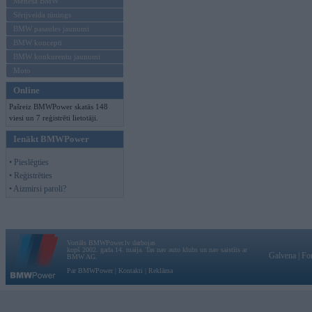
Mēneša BMW
Sērijveida tūnings
BMW pasaules jaunumi
BMW koncepti
BMW konkurentu jaunumi
Moto
Online
Pašreiz BMWPower skatās 148
viesi un 7 reģistrēti lietotāji.
Ienākt BMWPower
• Pieslēgties
• Reģistrēties
• Aizmirsi paroli?
Vortāls BMWPower.lv darbojas
kopš 2002. gada 14. maija. Tas nav auto klubs un nav saistīts ar
Galvena
|
Fo
BMW AG.
Par BMWPower
|
Kontakti
|
Reklāma