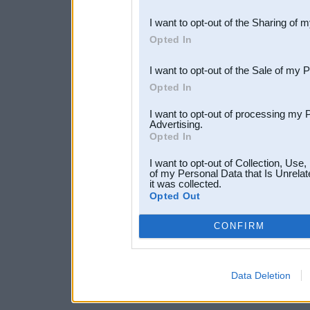
also be disclosed by us to 
I want to opt-out of the Sharing of 
Downstream Participants
th
Opted In
third parties.
I want to opt-out of the Sale of my 
Opted In
I want to opt-out of processing my 
Advertising.
Opted In
I want to opt-out of Collection, Use
of my Personal Data that Is Unrelat
it was collected.
Opted Out
CONFIRM
Data Deletion