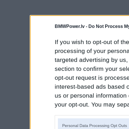
BMWPower.lv -
Do Not Process My
If you wish to opt-out of the
processing of your personal
targeted advertising by us
section to confirm your sel
opt-out request is proces
interest-based ads based o
us or personal information d
your opt-out. You may separ
disclosure of your personal
IAB’s list of downstream pa
Personal Data Processing Opt Outs