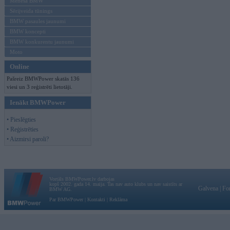
Mēneša BMW
Sērijveida tūnings
BMW pasaules jaunumi
BMW koncepti
BMW konkurentu jaunumi
Moto
Online
Pašreiz BMWPower skatās 136
viesi un 3 reģistrēti lietotāji.
Ienākt BMWPower
• Pieslēgties
• Reģistrēties
• Aizmirsi paroli?
Vortāls BMWPower.lv darbojas
kopš 2002. gada 14. maija. Tas nav auto klubs un nav saistīts ar
Galvena
|
Fo
BMW AG.
Par BMWPower
|
Kontakti
|
Reklāma