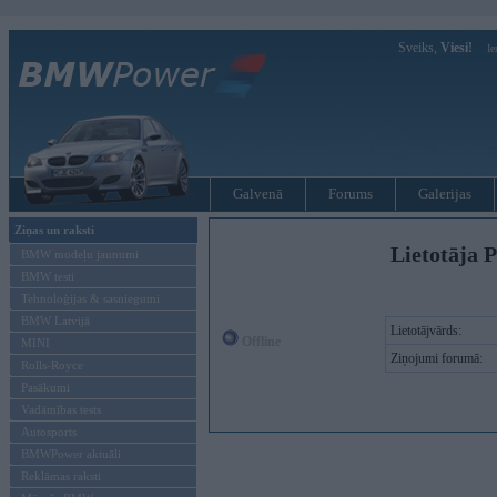
Sveiks,
Viesi!
Ie
Galvenā
Forums
Galerijas
Ziņas un raksti
Lietotāja P
BMW modeļu jaunumi
BMW testi
Tehnoloģijas & sasniegumi
BMW Latvijā
Lietotājvārds:
Offline
MINI
Ziņojumi forumā:
Rolls-Royce
Pasākumi
Vadāmības tests
Autosports
BMWPower aktuāli
Reklāmas raksti