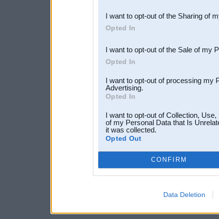
also be disclosed by us to 
I want to opt-out of the Sharing of 
Downstream Participants
th
Opted In
third parties.
I want to opt-out of the Sale of my 
Opted In
I want to opt-out of processing my 
Advertising.
Opted In
I want to opt-out of Collection, Use
of my Personal Data that Is Unrelat
it was collected.
Opted Out
CONFIRM
Data Deletion