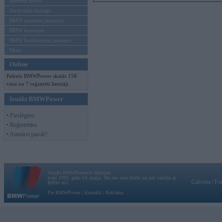
Mēneša BMW
Sērijveida tūnings
BMW pasaules jaunumi
BMW koncepti
BMW konkurentu jaunumi
Moto
Online
Pašreiz BMWPower skatās 158
viesi un 7 reģistrēti lietotāji.
Ienākt BMWPower
• Pieslēgties
• Reģistrēties
• Aizmirsi paroli?
Vortāls BMWPower.lv darbojas
kopš 2002. gada 14. maija. Tas nav auto klubs un nav saistīts ar
Galvena
|
Fo
BMW AG.
Par BMWPower
|
Kontakti
|
Reklāma