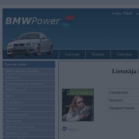
Sveiks,
Viesi!
Ie
Galvenā
Forums
Galerijas
Ziņas un raksti
Lietotāja 
BMW modeļu jaunumi
BMW testi
Tehnoloģijas & sasniegumi
BMW Latvijā
Lietotājvārds:
MINI
Intereses:
Rolls-Royce
Ziņojumi forumā:
Pasākumi
Vadāmības tests
Autosports
BMWPower aktuāli
Offline
Reklāmas raksti