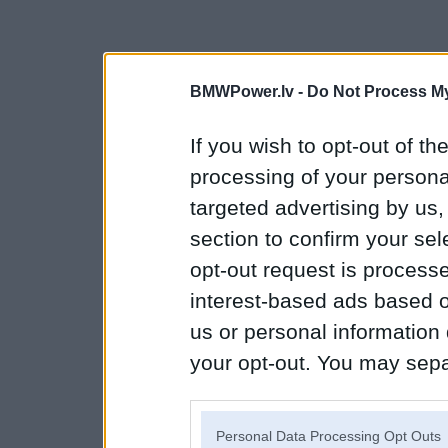
BMWPower.lv -
Do Not Process My
If you wish to opt-out of the
processing of your personal
targeted advertising by us
section to confirm your sel
opt-out request is proces
interest-based ads based o
us or personal information d
your opt-out. You may separ
disclosure of your personal
IAB’s list of downstream pa
Personal Data Processing Opt Outs