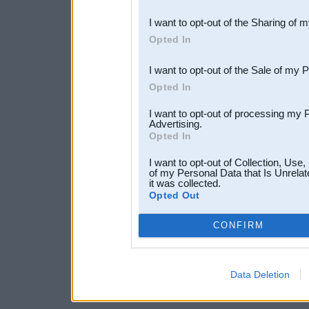
also be disclosed by us to 
I want to opt-out of the Sharing of 
Downstream Participants
th
Opted In
third parties.
I want to opt-out of the Sale of my 
Opted In
I want to opt-out of processing my 
Advertising.
Opted In
I want to opt-out of Collection, Use
of my Personal Data that Is Unrelat
it was collected.
Opted Out
CONFIRM
Data Deletion