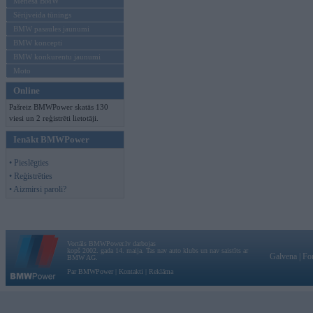
Mēneša BMW
Sērijveida tūnings
BMW pasaules jaunumi
BMW koncepti
BMW konkurentu jaunumi
Moto
Online
Pašreiz BMWPower skatās 130
viesi un 2 reģistrēti lietotāji.
Ienākt BMWPower
• Pieslēgties
• Reģistrēties
• Aizmirsi paroli?
Vortāls BMWPower.lv darbojas
kopš 2002. gada 14. maija. Tas nav auto klubs un nav saistīts ar
Galvena
|
Fo
BMW AG.
Par BMWPower
|
Kontakti
|
Reklāma