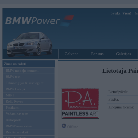
Sveiks,
Viesi!
Ie
Galvenā
Forums
Galerijas
Ziņas un raksti
Lietotāja Pai
BMW modeļu jaunumi
BMW testi
Tehnoloģijas & sasniegumi
BMW Latvijā
Lietotājvārds:
MINI
Pilsēta:
Rolls-Royce
Ziņojumi forumā:
Pasākumi
Vadāmības tests
Autosports
BMWPower aktuāli
Offline
Reklāmas raksti