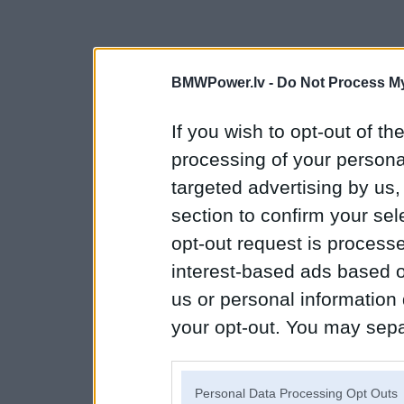
BMWPower.lv -
Do Not Process My
If you wish to opt-out of the
processing of your personal
targeted advertising by us
section to confirm your sel
opt-out request is proces
interest-based ads based o
us or personal information d
your opt-out. You may separ
disclosure of your personal
IAB’s list of downstream pa
Personal Data Processing Opt Outs