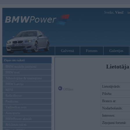
Sveiks,
Viesi!
Ie
Galvenā
Forums
Galerijas
Ziņas un raksti
Lietotāja
BMW modeļu jaunumi
BMW testi
Tehnoloģijas & sasniegumi
BMW Latvijā
Lietotājvārds:
Offline
MINI
Pilsēta:
Rolls-Royce
Braucu ar:
Pasākumi
Vadāmības tests
Nodarbošanās:
Autosports
Intereses:
BMWPower aktuāli
Ziņojumi forumā:
Reklāmas raksti