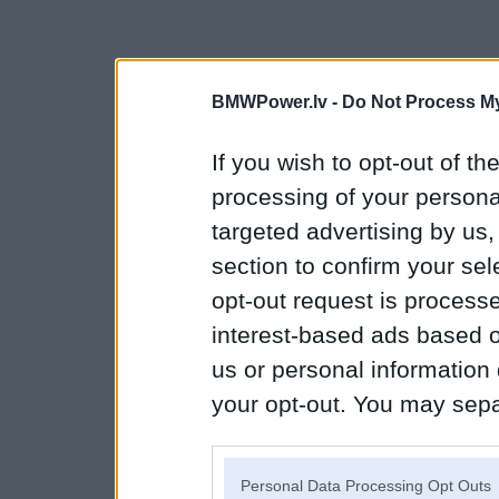
BMWPower.lv -
Do Not Process My
If you wish to opt-out of the
processing of your personal
targeted advertising by us
section to confirm your sel
opt-out request is proces
interest-based ads based o
us or personal information d
your opt-out. You may separ
disclosure of your personal
IAB’s list of downstream pa
Personal Data Processing Opt Outs