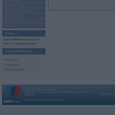
Mēneša BMW
Sērijveida tūnings
BMW pasaules jaunumi
BMW koncepti
BMW konkurentu jaunumi
Moto
Online
Pašreiz BMWPower skatās 145
viesi un 1 reģistrēti lietotāji.
Ienākt BMWPower
• Pieslēgties
• Reģistrēties
• Aizmirsi paroli?
Vortāls BMWPower.lv darbojas
kopš 2002. gada 14. maija. Tas nav auto klubs un nav saistīts ar
Galvena
|
Fo
BMW AG.
Par BMWPower
|
Kontakti
|
Reklāma