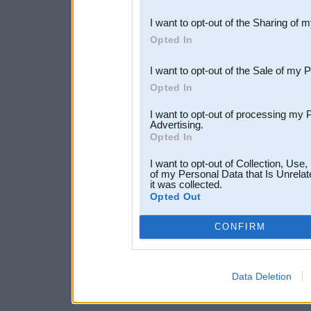
also be disclosed by us to 
I want to opt-out of the Sharing of 
Downstream Participants
th
Opted In
third parties.
I want to opt-out of the Sale of my 
Opted In
I want to opt-out of processing my 
Advertising.
Opted In
I want to opt-out of Collection, Use
of my Personal Data that Is Unrelat
it was collected.
Opted Out
CONFIRM
Data Deletion