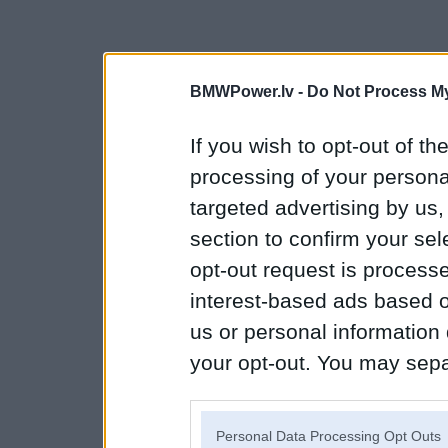
BMWPower.lv -
Do Not Process My
If you wish to opt-out of the
processing of your personal
targeted advertising by us
section to confirm your sel
opt-out request is proces
interest-based ads based o
us or personal information d
your opt-out. You may separ
disclosure of your personal
IAB’s list of downstream pa
Personal Data Processing Opt Outs