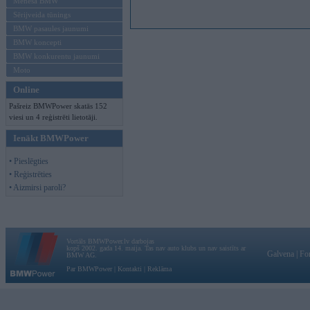
Mēneša BMW
Sērijveida tūnings
BMW pasaules jaunumi
BMW koncepti
BMW konkurentu jaunumi
Moto
Online
Pašreiz BMWPower skatās 152
viesi un 4 reģistrēti lietotāji.
Ienākt BMWPower
• Pieslēgties
• Reģistrēties
• Aizmirsi paroli?
Vortāls BMWPower.lv darbojas
kopš 2002. gada 14. maija. Tas nav auto klubs un nav saistīts ar
Galvena
|
Fo
BMW AG.
Par BMWPower
|
Kontakti
|
Reklāma