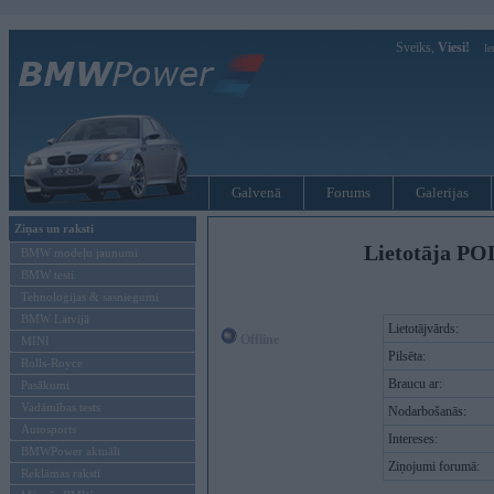
Sveiks,
Viesi!
Ie
Galvenā
Forums
Galerijas
Ziņas un raksti
Lietotāja PO
BMW modeļu jaunumi
BMW testi
Tehnoloģijas & sasniegumi
BMW Latvijā
Lietotājvārds:
Offline
MINI
Pilsēta:
Rolls-Royce
Braucu ar:
Pasākumi
Vadāmības tests
Nodarbošanās:
Autosports
Intereses:
BMWPower aktuāli
Ziņojumi forumā:
Reklāmas raksti