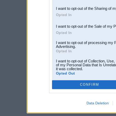
also be disclosed by us to 
I want to opt-out of the Sharing of 
Downstream Participants
th
Opted In
third parties.
I want to opt-out of the Sale of my 
Opted In
I want to opt-out of processing my 
Advertising.
Opted In
I want to opt-out of Collection, Use
of my Personal Data that Is Unrelat
it was collected.
Opted Out
CONFIRM
Data Deletion