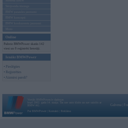
Mēneša BMW
Sērijveida tūnings
BMW pasaules jaunumi
BMW koncepti
BMW konkurentu jaunumi
Moto
Online
Pašreiz BMWPower skatās 142
viesi un 0 reģistrēti lietotāji.
Ienākt BMWPower
• Pieslēgties
• Reģistrēties
• Aizmirsi paroli?
Vortāls BMWPower.lv darbojas
kopš 2002. gada 14. maija. Tas nav auto klubs un nav saistīts ar
Galvena
|
Fo
BMW AG.
Par BMWPower
|
Kontakti
|
Reklāma