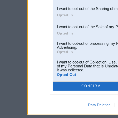
also be disclosed by us to 
I want to opt-out of the Sharing of 
Downstream Participants
th
Opted In
third parties.
I want to opt-out of the Sale of my 
Opted In
I want to opt-out of processing my 
Advertising.
Opted In
I want to opt-out of Collection, Use
of my Personal Data that Is Unrelat
it was collected.
Opted Out
CONFIRM
Data Deletion