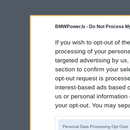
BMWPower.lv -
Do Not Process My
If you wish to opt-out of the
processing of your personal
targeted advertising by us
section to confirm your sel
opt-out request is proces
interest-based ads based o
us or personal information d
your opt-out. You may separ
disclosure of your personal
IAB’s list of downstream pa
Personal Data Processing Opt Outs