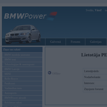
Sveiks,
Viesi!
Ie
Galvenā
Forums
Galerijas
Ziņas un raksti
Lietotāja P
BMW modeļu jaunumi
BMW testi
Tehnoloģijas & sasniegumi
BMW Latvijā
Lietotājvārds:
Offline
MINI
Nodarbošanās:
Rolls-Royce
Intereses:
Pasākumi
Vadāmības tests
Ziņojumi forumā:
Autosports
BMWPower aktuāli
Reklāmas raksti