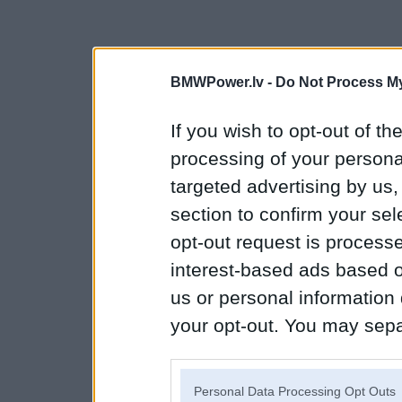
BMWPower.lv -
Do Not Process My
If you wish to opt-out of the
processing of your personal
targeted advertising by us
section to confirm your sel
opt-out request is proces
interest-based ads based o
us or personal information d
your opt-out. You may separ
disclosure of your personal
IAB’s list of downstream pa
Personal Data Processing Opt Outs