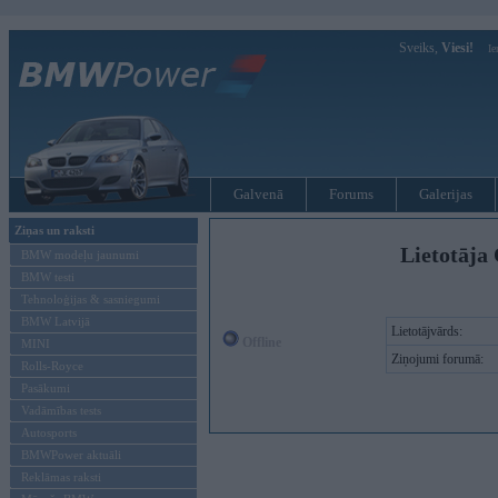
Sveiks,
Viesi!
Ie
Galvenā
Forums
Galerijas
Ziņas un raksti
Lietotāja 
BMW modeļu jaunumi
BMW testi
Tehnoloģijas & sasniegumi
BMW Latvijā
Lietotājvārds:
Offline
MINI
Ziņojumi forumā:
Rolls-Royce
Pasākumi
Vadāmības tests
Autosports
BMWPower aktuāli
Reklāmas raksti