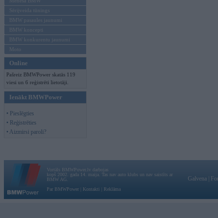
Mēneša BMW
Sērijveida tūnings
BMW pasaules jaunumi
BMW koncepti
BMW konkurentu jaunumi
Moto
Online
Pašreiz BMWPower skatās 119
viesi un 6 reģistrēti lietotāji.
Ienākt BMWPower
• Pieslēgties
• Reģistrēties
• Aizmirsi paroli?
Vortāls BMWPower.lv darbojas
kopš 2002. gada 14. maija. Tas nav auto klubs un nav saistīts ar
Galvena
|
Fo
BMW AG.
Par BMWPower
|
Kontakti
|
Reklāma