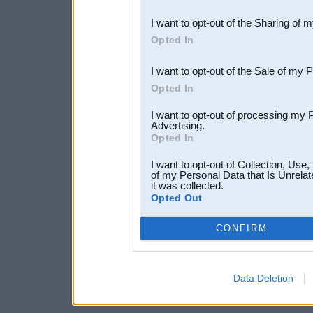
also be disclosed by us to 
I want to opt-out of the Sharing of 
Downstream Participants
th
Opted In
third parties.
I want to opt-out of the Sale of my 
Opted In
I want to opt-out of processing my 
Advertising.
Opted In
I want to opt-out of Collection, Use
of my Personal Data that Is Unrelat
it was collected.
Opted Out
CONFIRM
Data Deletion