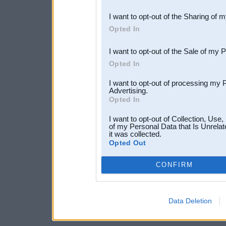
also be disclosed by us to 
I want to opt-out of the Sharing of 
Downstream Participants
th
Opted In
third parties.
I want to opt-out of the Sale of my 
Opted In
I want to opt-out of processing my 
Advertising.
Opted In
I want to opt-out of Collection, Use
of my Personal Data that Is Unrelat
it was collected.
Opted Out
CONFIRM
Data Deletion