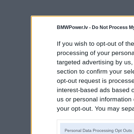
BMWPower.lv -
Do Not Process My
If you wish to opt-out of the
processing of your personal
targeted advertising by us
section to confirm your sel
opt-out request is proces
interest-based ads based o
us or personal information d
your opt-out. You may separ
disclosure of your personal
IAB’s list of downstream pa
Personal Data Processing Opt Outs