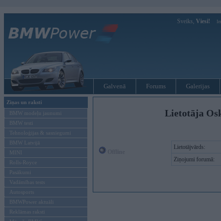
Sveiks,
Viesi!
Ie
Galvenā
Forums
Galerijas
Ziņas un raksti
Lietotāja Os
BMW modeļu jaunumi
BMW testi
Tehnoloģijas & sasniegumi
BMW Latvijā
Lietotājvārds:
Offline
MINI
Ziņojumi forumā:
Rolls-Royce
Pasākumi
Vadāmības tests
Autosports
BMWPower aktuāli
Reklāmas raksti