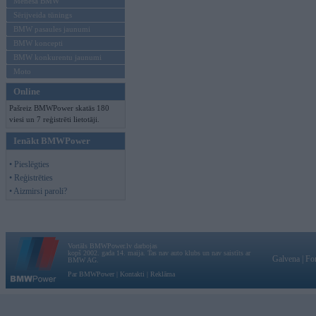
Mēneša BMW
Sērijveida tūnings
BMW pasaules jaunumi
BMW koncepti
BMW konkurentu jaunumi
Moto
Online
Pašreiz BMWPower skatās 180
viesi un 7 reģistrēti lietotāji.
Ienākt BMWPower
• Pieslēgties
• Reģistrēties
• Aizmirsi paroli?
Vortāls BMWPower.lv darbojas
kopš 2002. gada 14. maija. Tas nav auto klubs un nav saistīts ar
Galvena
|
Fo
BMW AG.
Par BMWPower
|
Kontakti
|
Reklāma