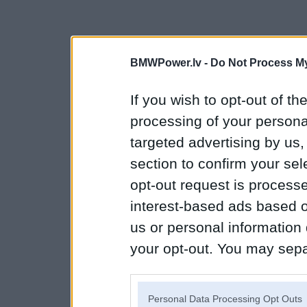
BMWPower.lv -
Do Not Process My
If you wish to opt-out of the
processing of your personal
targeted advertising by us
section to confirm your sel
opt-out request is proces
interest-based ads based o
us or personal information d
your opt-out. You may separ
disclosure of your personal
IAB’s list of downstream pa
Personal Data Processing Opt Outs