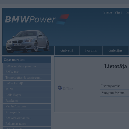
Sveiks,
Viesi!
Ie
Galvenā
Forums
Galerijas
Ziņas un raksti
Lietotāja 
BMW modeļu jaunumi
BMW testi
Tehnoloģijas & sasniegumi
BMW Latvijā
Lietotājvārds:
Offline
MINI
Ziņojumi forumā:
Rolls-Royce
Pasākumi
Vadāmības tests
Autosports
BMWPower aktuāli
Reklāmas raksti