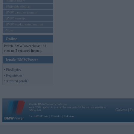
Mēneša BMW
Sērijveida tūnings
BMW pasaules jaunumi
BMW koncepti
BMW konkurentu jaunumi
Moto
Online
Pašreiz BMWPower skatās 184
viesi un 3 reģistrēti lietotāji.
Ienākt BMWPower
• Pieslēgties
• Reģistrēties
• Aizmirsi paroli?
Vortāls BMWPower.lv darbojas
kopš 2002. gada 14. maija. Tas nav auto klubs un nav saistīts ar
Galvena
|
Fo
BMW AG.
Par BMWPower
|
Kontakti
|
Reklāma