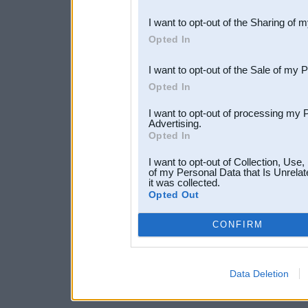
also be disclosed by us to 
I want to opt-out of the Sharing of 
Downstream Participants
th
Opted In
third parties.
I want to opt-out of the Sale of my 
Opted In
I want to opt-out of processing my 
Advertising.
Opted In
I want to opt-out of Collection, Use
of my Personal Data that Is Unrelat
it was collected.
Opted Out
CONFIRM
Data Deletion