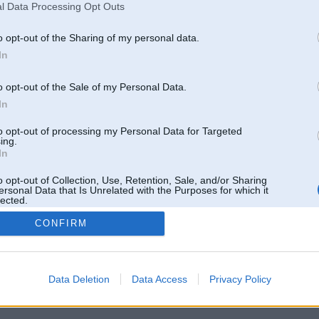
l Data Processing Opt Outs
o opt-out of the Sharing of my personal data.
In
o opt-out of the Sale of my Personal Data.
In
to opt-out of processing my Personal Data for Targeted
ing.
In
o opt-out of Collection, Use, Retention, Sale, and/or Sharing
ersonal Data that Is Unrelated with the Purposes for which it
lected.
Out
CONFIRM
 un nav saistīts ar
Galvena
|
Forums
|
Galerijas
|
Reģistrācija
|
Lietotaāji
|
Meklētājs
|
Reklā
Data Deletion
Data Access
Privacy Policy