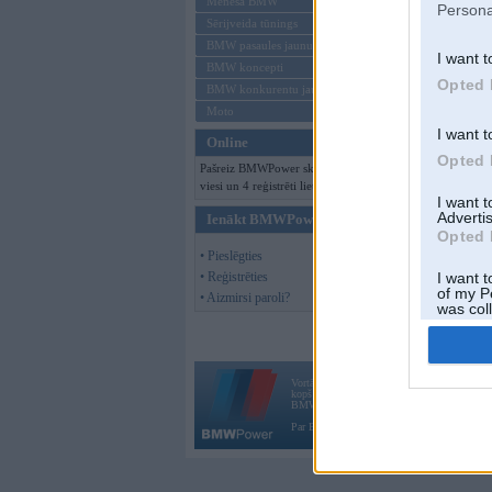
Mēneša BMW
Persona
Sērijveida tūnings
BMW pasaules jaunumi
I want t
BMW koncepti
Opted 
BMW konkurentu jaunumi
Moto
I want t
Online
Opted 
Pašreiz BMWPower skatās 103
viesi un 4 reģistrēti lietotāji.
I want 
Advertis
Ienākt BMWPower
Opted 
• Pieslēgties
• Reģistrēties
I want t
of my P
• Aizmirsi paroli?
was col
Opted 
Vortāls BMWPower.lv darbojas
kopš 2002. gada 14. maija. Tas nav auto klubs
BMW AG.
Par BMWPower
|
Kontakti
|
Reklāma