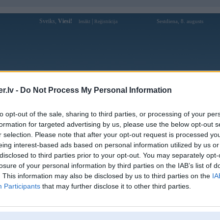
Sveiks,
Viesi!
|
Sestdiena, 8. augusts
Ienākt
Reģistrācija
Forums
Galerijas
Reģistrācija
Lietotāji
Meklētājs
.lv -
Do Not Process My Personal Information
Lietotāja Openaicocom profils
to opt-out of the sale, sharing to third parties, or processing of your per
formation for targeted advertising by us, please use the below opt-out s
Lietotājvārds:
Openaicocom
r selection. Please note that after your opt-out request is processed y
eing interest-based ads based on personal information utilized by us or
Ziņojumi forumā:
0
disclosed to third parties prior to your opt-out. You may separately opt-
Pēdējie ziņojumi forumā
[
]
losure of your personal information by third parties on the IAB’s list of
. This information may also be disclosed by us to third parties on the
IA
Participants
that may further disclose it to other third parties.