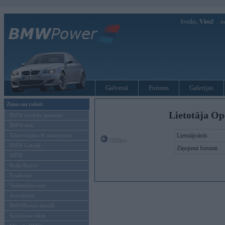
Sveiks,
Viesi!
Ie
Galvenā
Forums
Galerijas
Ziņas un raksti
Lietotāja Op
BMW modeļu jaunumi
BMW testi
Tehnoloģijas & sasniegumi
Lietotājvārds:
Offline
BMW Latvijā
Ziņojumi forumā:
MINI
Rolls-Royce
Pasākumi
Vadāmības tests
Autosports
BMWPower aktuāli
Reklāmas raksti