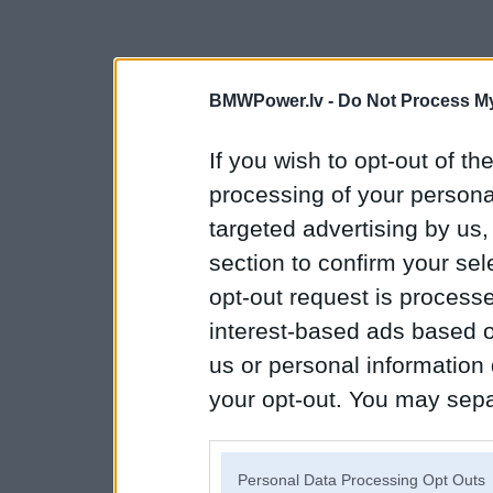
BMWPower.lv -
Do Not Process My
If you wish to opt-out of the
processing of your personal
targeted advertising by us
section to confirm your sel
opt-out request is proces
interest-based ads based o
us or personal information d
your opt-out. You may separ
disclosure of your personal
IAB’s list of downstream pa
Personal Data Processing Opt Outs