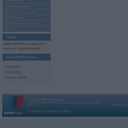
Mēneša BMW
Sērijveida tūnings
BMW pasaules jaunumi
BMW koncepti
BMW konkurentu jaunumi
Moto
Online
Pašreiz BMWPower skatās 119
viesi un 4 reģistrēti lietotāji.
Ienākt BMWPower
• Pieslēgties
• Reģistrēties
• Aizmirsi paroli?
Vortāls BMWPower.lv darbojas
kopš 2002. gada 14. maija. Tas nav auto klubs un nav saistīts ar
Galvena
|
Fo
BMW AG.
Par BMWPower
|
Kontakti
|
Reklāma