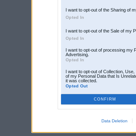
also be disclosed by us to 
I want to opt-out of the Sharing of 
Downstream Participants
th
Opted In
third parties.
I want to opt-out of the Sale of my 
Opted In
I want to opt-out of processing my 
Advertising.
Opted In
I want to opt-out of Collection, Use
of my Personal Data that Is Unrelat
it was collected.
Opted Out
CONFIRM
Data Deletion