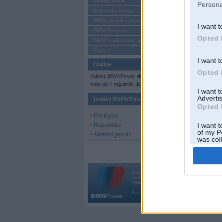
Mēneša BMW
Persona
Sērijveida tūnings
BMW pasaules jaunumi
I want t
BMW koncepti
Opted 
BMW konkurentu jaunumi
Moto
I want t
Online
Opted 
Pašreiz BMWPower skatās 167
viesi un 7 reģistrēti lietotāji.
I want 
Advertis
Ienākt BMWPower
Opted 
• Pieslēgties
• Reģistrēties
I want t
of my P
• Aizmirsi paroli?
was col
Opted 
Vortāls BMWPower.lv darbojas
kopš 2002. gada 14. maija. Tas nav auto klubs
BMW AG.
Par BMWPower
|
Kontakti
|
Reklāma