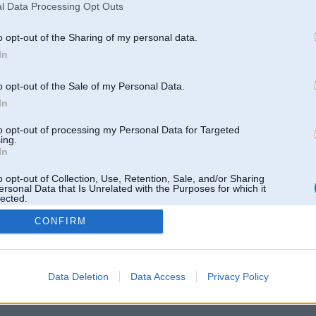
l Data Processing Opt Outs
o opt-out of the Sharing of my personal data.
In
o opt-out of the Sale of my Personal Data.
In
to opt-out of processing my Personal Data for Targeted
ing.
In
o opt-out of Collection, Use, Retention, Sale, and/or Sharing
ersonal Data that Is Unrelated with the Purposes for which it
lected.
Out
CONFIRM
 un nav saistīts ar
Galvena
|
Forums
|
Galerijas
|
Reģistrācija
|
Lietotaāji
|
Meklētājs
|
Reklā
Data Deletion
Data Access
Privacy Policy