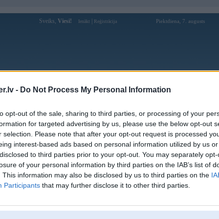
Sveiks,
Viesi!
|
Piektdiena, 7. augusts
Ienākt
Reģistrācija
Forums
Galerijas
Reģistrācija
Lietotāji
Meklētājs
.lv -
Do Not Process My Personal Information
Lietotāja Ok968net profils
to opt-out of the sale, sharing to third parties, or processing of your per
formation for targeted advertising by us, please use the below opt-out s
Lietotājvārds:
Ok968net
r selection. Please note that after your opt-out request is processed y
eing interest-based ads based on personal information utilized by us or
Ziņojumi forumā:
0
disclosed to third parties prior to your opt-out. You may separately opt-
Pēdējie ziņojumi forumā
[
]
losure of your personal information by third parties on the IAB’s list of
. This information may also be disclosed by us to third parties on the
IA
Participants
that may further disclose it to other third parties.