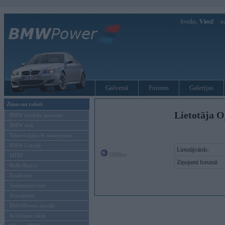
Sveiks,
Viesi!
Ie
Galvenā
Forums
Galerijas
Ziņas un raksti
Lietotāja O
BMW modeļu jaunumi
BMW testi
Tehnoloģijas & sasniegumi
BMW Latvijā
Lietotājvārds:
Offline
MINI
Ziņojumi forumā:
Rolls-Royce
Pasākumi
Vadāmības tests
Autosports
BMWPower aktuāli
Reklāmas raksti