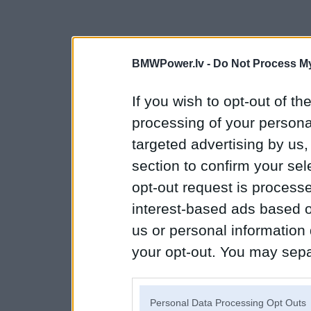
BMWPower.lv -
Do Not Process My
If you wish to opt-out of the
processing of your personal
targeted advertising by us
section to confirm your sel
opt-out request is proces
interest-based ads based o
us or personal information d
your opt-out. You may separ
disclosure of your personal
IAB’s list of downstream pa
Personal Data Processing Opt Outs