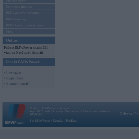
Mēneša BMW
Sērijveida tūnings
BMW pasaules jaunumi
BMW koncepti
BMW konkurentu jaunumi
Moto
Online
Pašreiz BMWPower skatās 331
viesi un 5 reģistrēti lietotāji.
Ienākt BMWPower
• Pieslēgties
• Reģistrēties
• Aizmirsi paroli?
Vortāls BMWPower.lv darbojas
kopš 2002. gada 14. maija. Tas nav auto klubs un nav saistīts ar
Galvena
|
Fo
BMW AG.
Par BMWPower
|
Kontakti
|
Reklāma