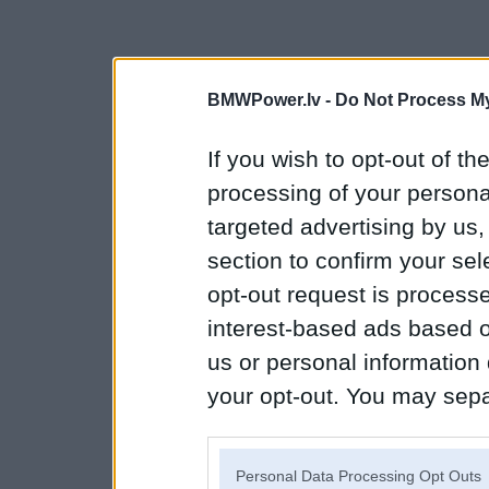
BMWPower.lv -
Do Not Process My
If you wish to opt-out of the
processing of your personal
targeted advertising by us
section to confirm your sel
opt-out request is proces
interest-based ads based o
us or personal information d
your opt-out. You may separ
disclosure of your personal
IAB’s list of downstream pa
Personal Data Processing Opt Outs