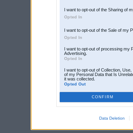
also be disclosed by us to 
I want to opt-out of the Sharing of 
Downstream Participants
th
Opted In
third parties.
I want to opt-out of the Sale of my 
Opted In
I want to opt-out of processing my 
Advertising.
Opted In
I want to opt-out of Collection, Use
of my Personal Data that Is Unrelat
it was collected.
Opted Out
CONFIRM
Data Deletion