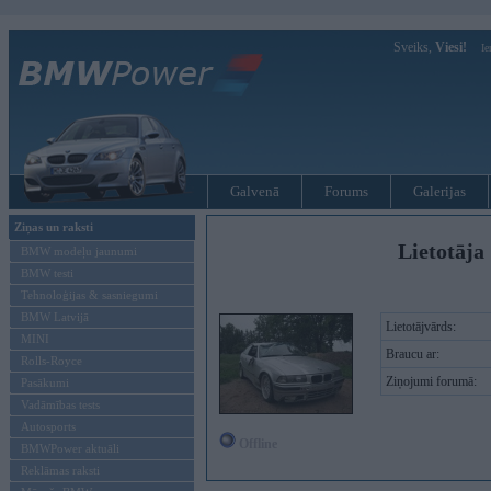
Sveiks,
Viesi!
Ie
Galvenā
Forums
Galerijas
Ziņas un raksti
Lietotāja
BMW modeļu jaunumi
BMW testi
Tehnoloģijas & sasniegumi
BMW Latvijā
Lietotājvārds:
MINI
Braucu ar:
Rolls-Royce
Ziņojumi forumā:
Pasākumi
Vadāmības tests
Autosports
Offline
BMWPower aktuāli
Reklāmas raksti