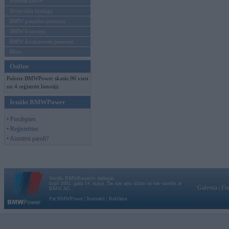
Mēneša BMW
Sērijveida tūnings
BMW pasaules jaunumi
BMW koncepti
BMW konkurentu jaunumi
Moto
Online
Pašreiz BMWPower skatās 96 viesi
un 4 reģistrēti lietotāji.
Ienākt BMWPower
• Pieslēgties
• Reģistrēties
• Aizmirsi paroli?
Vortāls BMWPower.lv darbojas
kopš 2002. gada 14. maija. Tas nav auto klubs un nav saistīts ar
Galvena
|
Fo
BMW AG.
Par BMWPower
|
Kontakti
|
Reklāma