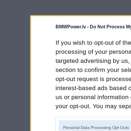
BMWPower.lv -
Do Not Process My
If you wish to opt-out of the
processing of your personal
targeted advertising by us
section to confirm your sel
opt-out request is proces
interest-based ads based o
us or personal information d
your opt-out. You may separ
disclosure of your personal
IAB’s list of downstream pa
Personal Data Processing Opt Outs