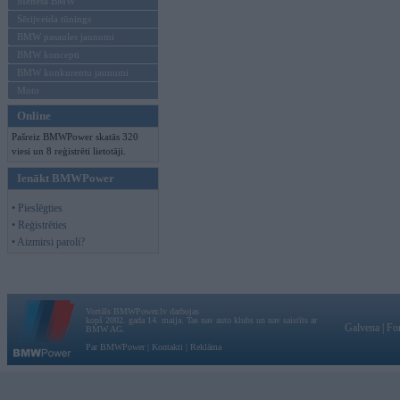
Mēneša BMW
Sērijveida tūnings
BMW pasaules jaunumi
BMW koncepti
BMW konkurentu jaunumi
Moto
Online
Pašreiz BMWPower skatās 320
viesi un 8 reģistrēti lietotāji.
Ienākt BMWPower
• Pieslēgties
• Reģistrēties
• Aizmirsi paroli?
Vortāls BMWPower.lv darbojas
kopš 2002. gada 14. maija. Tas nav auto klubs un nav saistīts ar
Galvena
|
Fo
BMW AG.
Par BMWPower
|
Kontakti
|
Reklāma