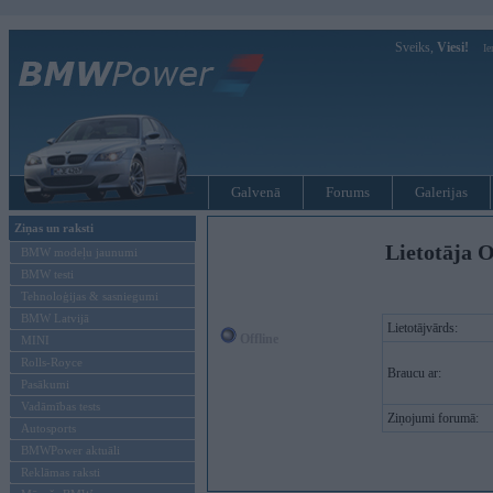
Sveiks,
Viesi!
Ie
Galvenā
Forums
Galerijas
Ziņas un raksti
Lietotāja 
BMW modeļu jaunumi
BMW testi
Tehnoloģijas & sasniegumi
BMW Latvijā
Lietotājvārds:
Offline
MINI
Rolls-Royce
Braucu ar:
Pasākumi
Vadāmības tests
Ziņojumi forumā:
Autosports
BMWPower aktuāli
Reklāmas raksti