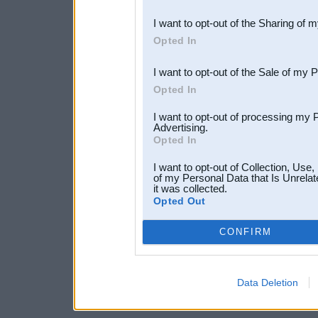
also be disclosed by us to 
I want to opt-out of the Sharing of 
Downstream Participants
th
Opted In
third parties.
I want to opt-out of the Sale of my 
Opted In
I want to opt-out of processing my 
Advertising.
Opted In
I want to opt-out of Collection, Use
of my Personal Data that Is Unrelat
it was collected.
Opted Out
CONFIRM
Data Deletion