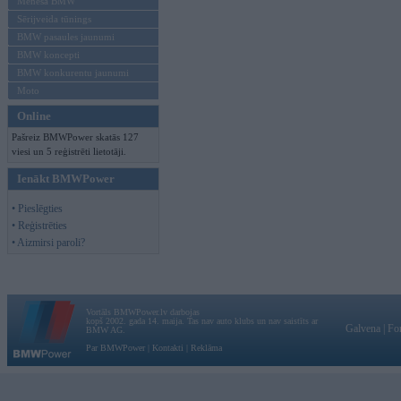
Mēneša BMW
Sērijveida tūnings
BMW pasaules jaunumi
BMW koncepti
BMW konkurentu jaunumi
Moto
Online
Pašreiz BMWPower skatās 127
viesi un 5 reģistrēti lietotāji.
Ienākt BMWPower
• Pieslēgties
• Reģistrēties
• Aizmirsi paroli?
Vortāls BMWPower.lv darbojas
kopš 2002. gada 14. maija. Tas nav auto klubs un nav saistīts ar
Galvena
|
Fo
BMW AG.
Par BMWPower
|
Kontakti
|
Reklāma