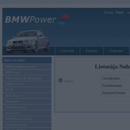
Sveiks,
Viesi!
Ie
Galvenā
Forums
Galerijas
Ziņas un raksti
Lietotāja Noh
BMW modeļu jaunumi
BMW testi
Tehnoloģijas & sasniegumi
Lietotājvārds:
Offline
BMW Latvijā
Nodarbošanās:
MINI
Ziņojumi forumā:
Rolls-Royce
Pasākumi
Vadāmības tests
Autosports
BMWPower aktuāli
Reklāmas raksti