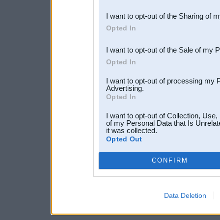
also be disclosed by us to 
I want to opt-out of the Sharing of 
Downstream Participants
th
Opted In
third parties.
I want to opt-out of the Sale of my 
Opted In
I want to opt-out of processing my 
Advertising.
Opted In
I want to opt-out of Collection, Use
of my Personal Data that Is Unrelat
it was collected.
Opted Out
CONFIRM
Data Deletion