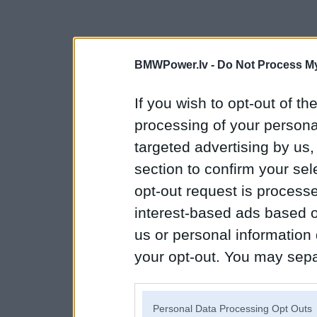
BMWPower.lv -
Do Not Process My
If you wish to opt-out of the
processing of your personal
targeted advertising by us
section to confirm your sel
opt-out request is proces
interest-based ads based o
us or personal information d
your opt-out. You may separ
disclosure of your personal
IAB’s list of downstream pa
Personal Data Processing Opt Outs