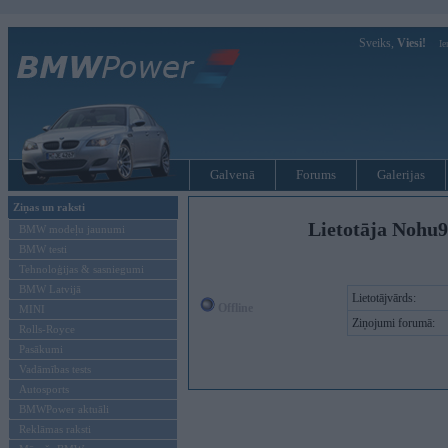
Sveiks,
Viesi!
Ie
Galvenā
Forums
Galerijas
Ziņas un raksti
Lietotāja Nohu
BMW modeļu jaunumi
BMW testi
Tehnoloģijas & sasniegumi
BMW Latvijā
Lietotājvārds:
Offline
MINI
Ziņojumi forumā:
Rolls-Royce
Pasākumi
Vadāmības tests
Autosports
BMWPower aktuāli
Reklāmas raksti