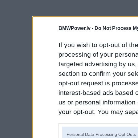
BMWPower.lv -
Do Not Process My
If you wish to opt-out of the
processing of your personal
targeted advertising by us
section to confirm your sel
opt-out request is proces
interest-based ads based o
us or personal information d
your opt-out. You may separ
disclosure of your personal
IAB’s list of downstream pa
Personal Data Processing Opt Outs