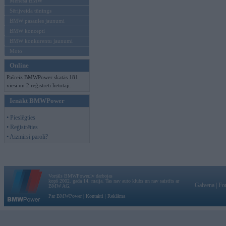
Mēneša BMW
Sērijveida tūnings
BMW pasaules jaunumi
BMW koncepti
BMW konkurentu jaunumi
Moto
Online
Pašreiz BMWPower skatās 181
viesi un 2 reģistrēti lietotāji.
Ienākt BMWPower
• Pieslēgties
• Reģistrēties
• Aizmirsi paroli?
Vortāls BMWPower.lv darbojas
kopš 2002. gada 14. maija. Tas nav auto klubs un nav saistīts ar
Galvena
|
Fo
BMW AG.
Par BMWPower
|
Kontakti
|
Reklāma