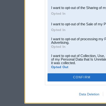
also be disclosed by us to 
I want to opt-out of the Sharing of 
Downstream Participants
th
Opted In
third parties.
I want to opt-out of the Sale of my 
Opted In
I want to opt-out of processing my 
Advertising.
Opted In
I want to opt-out of Collection, Use
of my Personal Data that Is Unrelat
it was collected.
Opted Out
CONFIRM
Data Deletion