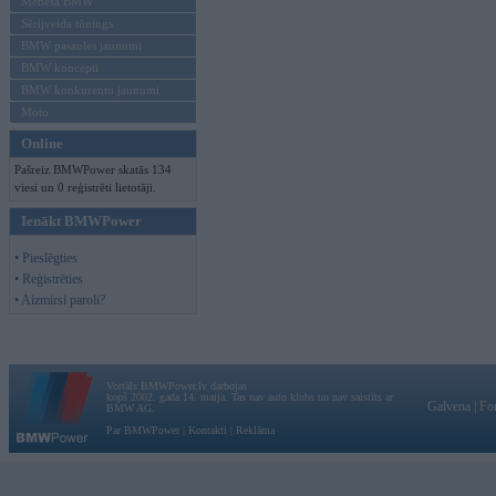
Mēneša BMW
Sērijveida tūnings
BMW pasaules jaunumi
BMW koncepti
BMW konkurentu jaunumi
Moto
Online
Pašreiz BMWPower skatās 134
viesi un 0 reģistrēti lietotāji.
Ienākt BMWPower
• Pieslēgties
• Reģistrēties
• Aizmirsi paroli?
Vortāls BMWPower.lv darbojas
kopš 2002. gada 14. maija. Tas nav auto klubs un nav saistīts ar
Galvena
|
Fo
BMW AG.
Par BMWPower
|
Kontakti
|
Reklāma