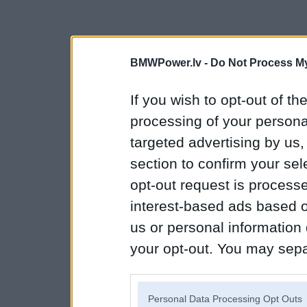
BMWPower.lv -
Do Not Process My
If you wish to opt-out of the
processing of your personal
targeted advertising by us
section to confirm your sel
opt-out request is proces
interest-based ads based o
us or personal information d
your opt-out. You may separ
disclosure of your personal
IAB’s list of downstream pa
Personal Data Processing Opt Outs