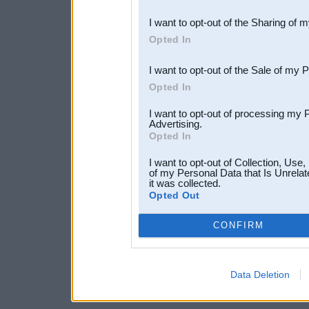
also be disclosed by us to 
I want to opt-out of the Sharing of 
Downstream Participants
th
Opted In
third parties.
I want to opt-out of the Sale of my 
Opted In
I want to opt-out of processing my 
Advertising.
Opted In
I want to opt-out of Collection, Use
of my Personal Data that Is Unrelat
it was collected.
Opted Out
CONFIRM
Data Deletion