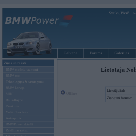
Sveiks,
Viesi!
Ie
Galvenā
Forums
Galerijas
Ziņas un raksti
Lietotāja No
BMW modeļu jaunumi
BMW testi
Tehnoloģijas & sasniegumi
BMW Latvijā
Lietotājvārds:
Offline
MINI
Ziņojumi forumā:
Rolls-Royce
Pasākumi
Vadāmības tests
Autosports
BMWPower aktuāli
Reklāmas raksti