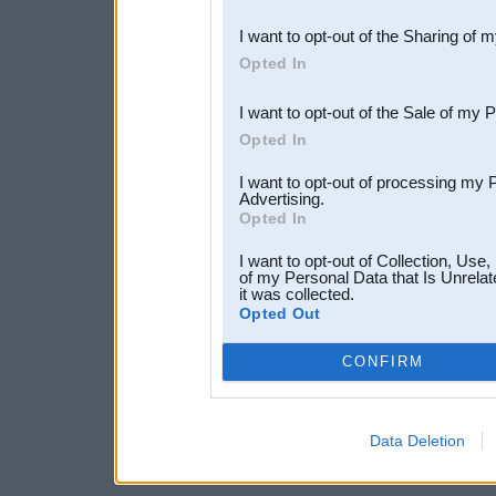
also be disclosed by us to 
I want to opt-out of the Sharing of 
Downstream Participants
th
Opted In
third parties.
I want to opt-out of the Sale of my 
Opted In
I want to opt-out of processing my 
Advertising.
Opted In
I want to opt-out of Collection, Use
of my Personal Data that Is Unrelat
it was collected.
Opted Out
CONFIRM
Data Deletion