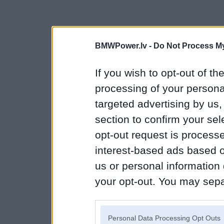
BMWPower.lv -
Do Not Process My
If you wish to opt-out of the
processing of your personal
targeted advertising by us
section to confirm your sel
opt-out request is proces
interest-based ads based o
us or personal information d
your opt-out. You may separ
disclosure of your personal
IAB’s list of downstream pa
Personal Data Processing Opt Outs