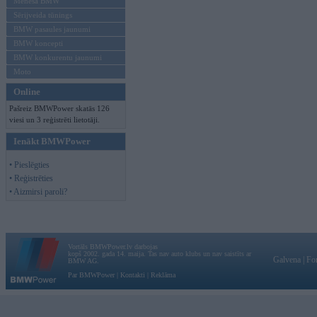
Mēneša BMW
Sērijveida tūnings
BMW pasaules jaunumi
BMW koncepti
BMW konkurentu jaunumi
Moto
Online
Pašreiz BMWPower skatās 126
viesi un 3 reģistrēti lietotāji.
Ienākt BMWPower
• Pieslēgties
• Reģistrēties
• Aizmirsi paroli?
Vortāls BMWPower.lv darbojas
kopš 2002. gada 14. maija. Tas nav auto klubs un nav saistīts ar
Galvena
|
Fo
BMW AG.
Par BMWPower
|
Kontakti
|
Reklāma