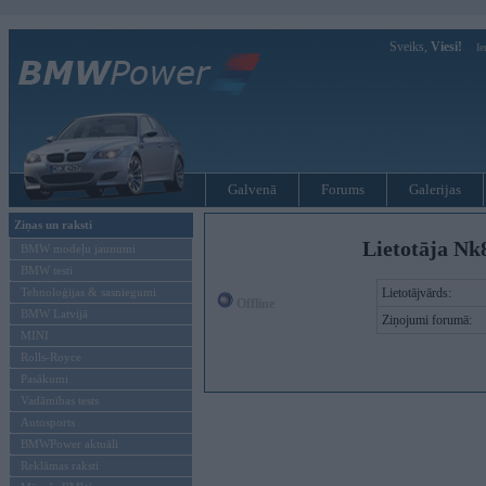
Sveiks,
Viesi!
Ie
Galvenā
Forums
Galerijas
Ziņas un raksti
Lietotāja Nk
BMW modeļu jaunumi
BMW testi
Tehnoloģijas & sasniegumi
Lietotājvārds:
Offline
BMW Latvijā
Ziņojumi forumā:
MINI
Rolls-Royce
Pasākumi
Vadāmības tests
Autosports
BMWPower aktuāli
Reklāmas raksti