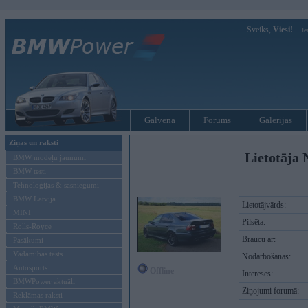
Sveiks,
Viesi!
Ie
Galvenā
Forums
Galerijas
Ziņas un raksti
Lietotāja 
BMW modeļu jaunumi
BMW testi
Tehnoloģijas & sasniegumi
BMW Latvijā
Lietotājvārds:
MINI
Pilsēta:
Rolls-Royce
Braucu ar:
Pasākumi
Vadāmības tests
Nodarbošanās:
Autosports
Offline
Intereses:
BMWPower aktuāli
Ziņojumi forumā:
Reklāmas raksti