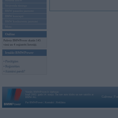
Mēneša BMW
Sērijveida tūnings
BMW pasaules jaunumi
BMW koncepti
BMW konkurentu jaunumi
Moto
Online
Pašreiz BMWPower skatās 145
viesi un 4 reģistrēti lietotāji.
Ienākt BMWPower
• Pieslēgties
• Reģistrēties
• Aizmirsi paroli?
Vortāls BMWPower.lv darbojas
kopš 2002. gada 14. maija. Tas nav auto klubs un nav saistīts ar
Galvena
|
Fo
BMW AG.
Par BMWPower
|
Kontakti
|
Reklāma