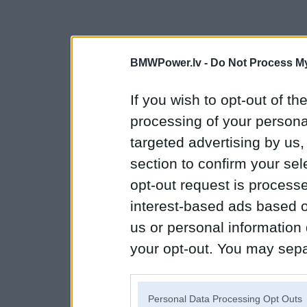
BMWPower.lv -
Do Not Process My
If you wish to opt-out of the
processing of your personal
targeted advertising by us
section to confirm your sel
opt-out request is proces
interest-based ads based o
us or personal information d
your opt-out. You may separ
disclosure of your personal
IAB’s list of downstream pa
Personal Data Processing Opt Outs