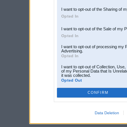
also be disclosed by us to 
I want to opt-out of the Sharing of 
Downstream Participants
th
Opted In
third parties.
I want to opt-out of the Sale of my 
Opted In
I want to opt-out of processing my 
Advertising.
Opted In
I want to opt-out of Collection, Use
of my Personal Data that Is Unrelat
it was collected.
Opted Out
CONFIRM
Data Deletion