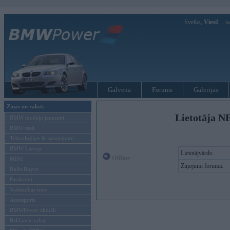
Sveiks,
Viesi!
Ie
Galvenā
Forums
Galerijas
Ziņas un raksti
Lietotāja N
BMW modeļu jaunumi
BMW testi
Tehnoloģijas & sasniegumi
BMW Latvijā
Lietotājvārds:
Offline
MINI
Ziņojumi forumā:
Rolls-Royce
Pasākumi
Vadāmības tests
Autosports
BMWPower aktuāli
Reklāmas raksti