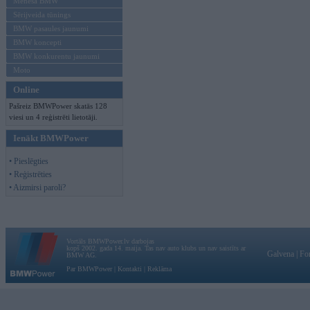
Mēneša BMW
Sērijveida tūnings
BMW pasaules jaunumi
BMW koncepti
BMW konkurentu jaunumi
Moto
Online
Pašreiz BMWPower skatās 128
viesi un 4 reģistrēti lietotāji.
Ienākt BMWPower
• Pieslēgties
• Reģistrēties
• Aizmirsi paroli?
Vortāls BMWPower.lv darbojas
kopš 2002. gada 14. maija. Tas nav auto klubs un nav saistīts ar
Galvena
|
Fo
BMW AG.
Par BMWPower
|
Kontakti
|
Reklāma