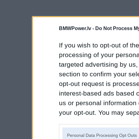
BMWPower.lv -
Do Not Process My
If you wish to opt-out of the
processing of your personal
targeted advertising by us
section to confirm your sel
opt-out request is proces
interest-based ads based o
us or personal information d
your opt-out. You may separ
disclosure of your personal
IAB’s list of downstream pa
Personal Data Processing Opt Outs