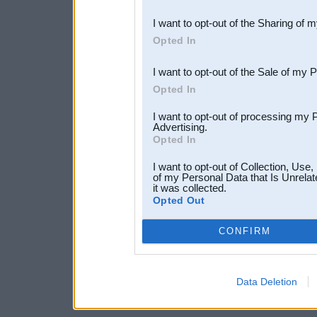
also be disclosed by us to 
I want to opt-out of the Sharing of 
Downstream Participants
th
Opted In
third parties.
I want to opt-out of the Sale of my 
Opted In
I want to opt-out of processing my 
Advertising.
Opted In
I want to opt-out of Collection, Use
of my Personal Data that Is Unrelat
it was collected.
Opted Out
CONFIRM
Data Deletion