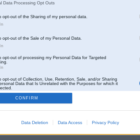
l Data Processing Opt Outs
o opt-out of the Sharing of my personal data.
In
o opt-out of the Sale of my Personal Data.
In
to opt-out of processing my Personal Data for Targeted
ing.
In
o opt-out of Collection, Use, Retention, Sale, and/or Sharing
ersonal Data that Is Unrelated with the Purposes for which it
lected.
Out
CONFIRM
 un nav saistīts ar
Galvena
|
Forums
|
Galerijas
|
Reģistrācija
|
Lietotaāji
|
Meklētājs
|
Reklā
Data Deletion
Data Access
Privacy Policy