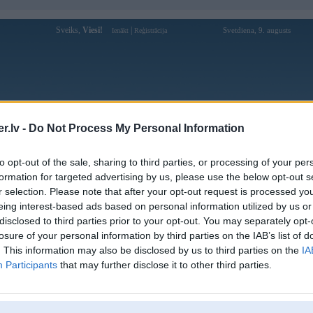
Sveiks,
Viesi!
|
Svetdiena, 9. augusts
Ienākt
Reģistrācija
Forums
Galerijas
Reģistrācija
Lietotāji
Meklētājs
.lv -
Do Not Process My Personal Information
Lietotāja MrPleepis profils
to opt-out of the sale, sharing to third parties, or processing of your per
formation for targeted advertising by us, please use the below opt-out s
Pēdējo reizi manīts: 05. Jul 2009, 08:40
r selection. Please note that after your opt-out request is processed y
eing interest-based ads based on personal information utilized by us or
Lietotājvārds:
MrPleepis
balstītājs
disclosed to third parties prior to your opt-out. You may separately opt-
Braucu ar:
STI
losure of your personal information by third parties on the IAB’s list of
Nodarbošanās:
Apkures tehnoloģijas
. This information may also be disclosed by us to third parties on the
IA
Ziņojumi forumā:
288
Participants
that may further disclose it to other third parties.
Pēdējie ziņojumi forumā
[
]