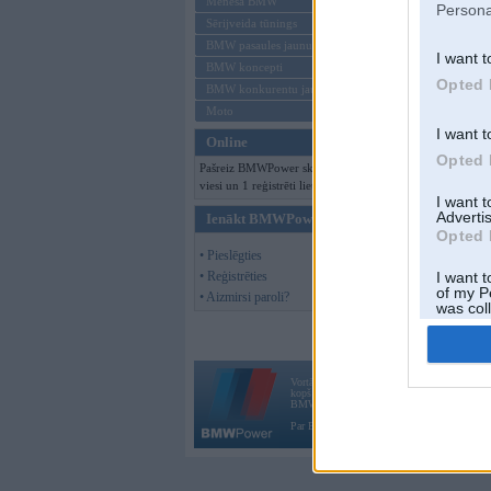
Mēneša BMW
Persona
Sērijveida tūnings
BMW pasaules jaunumi
I want t
BMW koncepti
Opted 
BMW konkurentu jaunumi
Moto
I want t
Online
Opted 
Pašreiz BMWPower skatās 121
viesi un 1 reģistrēti lietotāji.
I want 
Advertis
Ienākt BMWPower
Opted 
• Pieslēgties
• Reģistrēties
I want t
of my P
• Aizmirsi paroli?
was col
Opted 
Vortāls BMWPower.lv darbojas
kopš 2002. gada 14. maija. Tas nav auto klubs
BMW AG.
Par BMWPower
|
Kontakti
|
Reklāma