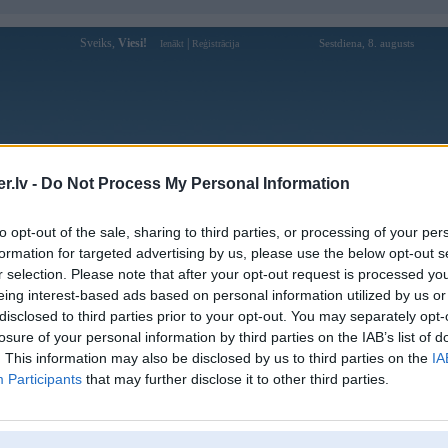
Sveiks,
Viesi!
|
Sestdiena, 8. augusts
Ienākt
Reģistrācija
Forums
Galerijas
Reģistrācija
Lietotāji
Meklētājs
.lv -
Do Not Process My Personal Information
Lietotāja Moreless profils
to opt-out of the sale, sharing to third parties, or processing of your per
formation for targeted advertising by us, please use the below opt-out s
Pēdējo reizi manīts: 25. Jul 2026, 22:20
r selection. Please note that after your opt-out request is processed y
eing interest-based ads based on personal information utilized by us or
Lietotājvārds:
Moreless
disclosed to third parties prior to your opt-out. You may separately opt-
Ziņojumi forumā:
37
losure of your personal information by third parties on the IAB’s list of
Pēdējie ziņojumi forumā
[
]
. This information may also be disclosed by us to third parties on the
IA
Participants
that may further disclose it to other third parties.