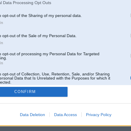
l Data Processing Opt Outs
o opt-out of the Sharing of my personal data.
In
o opt-out of the Sale of my Personal Data.
In
to opt-out of processing my Personal Data for Targeted
ing.
In
o opt-out of Collection, Use, Retention, Sale, and/or Sharing
ersonal Data that Is Unrelated with the Purposes for which it
lected.
Out
CONFIRM
 un nav saistīts ar
Galvena
|
Forums
|
Galerijas
|
Reģistrācija
|
Lietotaāji
|
Meklētājs
|
Reklā
Data Deletion
Data Access
Privacy Policy