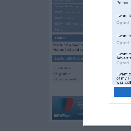
Mēneša BMW
Persona
Sērijveida tūnings
BMW pasaules jaunumi
I want t
BMW koncepti
Opted 
BMW konkurentu jaunumi
Moto
I want t
Online
Opted 
Pašreiz BMWPower skatās 101
viesi un 4 reģistrēti lietotāji.
I want 
Advertis
Ienākt BMWPower
Opted 
• Pieslēgties
• Reģistrēties
I want t
of my P
• Aizmirsi paroli?
was col
Opted 
Vortāls BMWPower.lv darbojas
kopš 2002. gada 14. maija. Tas nav auto klubs
BMW AG.
Par BMWPower
|
Kontakti
|
Reklāma