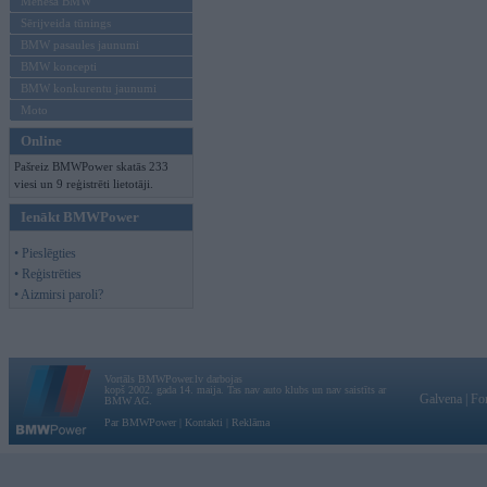
Mēneša BMW
Sērijveida tūnings
BMW pasaules jaunumi
BMW koncepti
BMW konkurentu jaunumi
Moto
Online
Pašreiz BMWPower skatās 233
viesi un 9 reģistrēti lietotāji.
Ienākt BMWPower
• Pieslēgties
• Reģistrēties
• Aizmirsi paroli?
Vortāls BMWPower.lv darbojas
kopš 2002. gada 14. maija. Tas nav auto klubs un nav saistīts ar
Galvena
|
Fo
BMW AG.
Par BMWPower
|
Kontakti
|
Reklāma