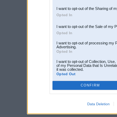
also be disclosed by us to 
I want to opt-out of the Sharing of 
Downstream Participants
th
Opted In
third parties.
I want to opt-out of the Sale of my 
Opted In
I want to opt-out of processing my 
Advertising.
Opted In
I want to opt-out of Collection, Use
of my Personal Data that Is Unrelat
it was collected.
Opted Out
CONFIRM
Data Deletion