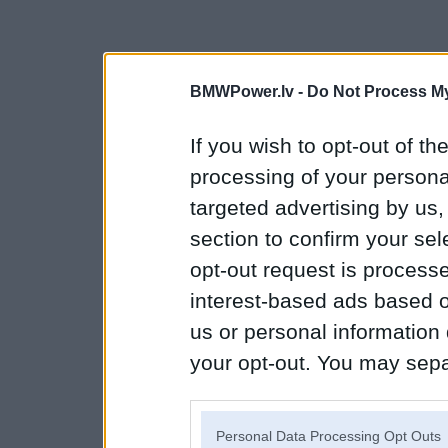
BMWPower.lv -
Do Not Process My
If you wish to opt-out of the
processing of your personal
targeted advertising by us
section to confirm your sel
opt-out request is proces
interest-based ads based o
us or personal information d
your opt-out. You may separ
disclosure of your personal
IAB’s list of downstream pa
Personal Data Processing Opt Outs