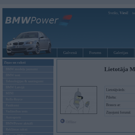
Sveiks,
Viesi!
Ie
Galvenā
Forums
Galerijas
Ziņas un raksti
Lietotāja M
BMW modeļu jaunumi
BMW testi
Tehnoloģijas & sasniegumi
BMW Latvijā
Lietotājvārds:
MINI
Pilsēta:
Rolls-Royce
Braucu ar:
Pasākumi
Vadāmības tests
Ziņojumi forumā:
Autosports
Offline
BMWPower aktuāli
Reklāmas raksti