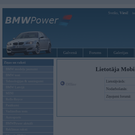
Sveiks,
Viesi!
Ie
Galvenā
Forums
Galerijas
Ziņas un raksti
Lietotāja Mobi
BMW modeļu jaunumi
BMW testi
Tehnoloģijas & sasniegumi
Lietotājvārds:
Offline
BMW Latvijā
Nodarbošanās:
MINI
Ziņojumi forumā:
Rolls-Royce
Pasākumi
Vadāmības tests
Autosports
BMWPower aktuāli
Reklāmas raksti