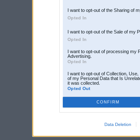
also be disclosed by us to 
I want to opt-out of the Sharing of 
Downstream Participants
th
Opted In
third parties.
I want to opt-out of the Sale of my 
Opted In
I want to opt-out of processing my 
Advertising.
Opted In
I want to opt-out of Collection, Use
of my Personal Data that Is Unrelat
it was collected.
Opted Out
CONFIRM
Data Deletion