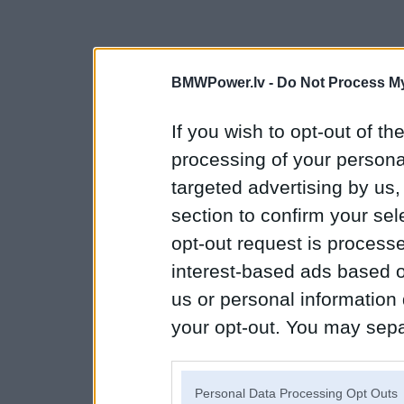
BMWPower.lv -
Do Not Process My
If you wish to opt-out of the
processing of your personal
targeted advertising by us
section to confirm your sel
opt-out request is proces
interest-based ads based o
us or personal information d
your opt-out. You may separ
disclosure of your personal
IAB’s list of downstream pa
Personal Data Processing Opt Outs