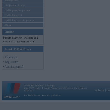
Mēneša BMW
Sērijveida tūnings
BMW pasaules jaunumi
BMW koncepti
BMW konkurentu jaunumi
Moto
Online
Pašreiz BMWPower skatās 182
viesi un 6 reģistrēti lietotāji.
Ienākt BMWPower
• Pieslēgties
• Reģistrēties
• Aizmirsi paroli?
Vortāls BMWPower.lv darbojas
kopš 2002. gada 14. maija. Tas nav auto klubs un nav saistīts ar
Galvena
|
Fo
BMW AG.
Par BMWPower
|
Kontakti
|
Reklāma