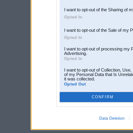
also be disclosed by us to 
I want to opt-out of the Sharing of 
Downstream Participants
th
Opted In
third parties.
I want to opt-out of the Sale of my 
Opted In
I want to opt-out of processing my 
Advertising.
Opted In
I want to opt-out of Collection, Use
of my Personal Data that Is Unrelat
it was collected.
Opted Out
CONFIRM
Data Deletion