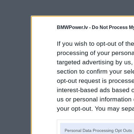
BMWPower.lv -
Do Not Process My
If you wish to opt-out of the
processing of your personal
targeted advertising by us
section to confirm your sel
opt-out request is proces
interest-based ads based o
us or personal information d
your opt-out. You may separ
disclosure of your personal
IAB’s list of downstream pa
Personal Data Processing Opt Outs