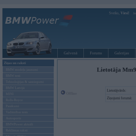
Sveiks,
Viesi!
Ie
Galvenā
Forums
Galerijas
Ziņas un raksti
Lietotāja Mm9
BMW modeļu jaunumi
BMW testi
Tehnoloģijas & sasniegumi
BMW Latvijā
Lietotājvārds:
Offline
MINI
Ziņojumi forumā:
Rolls-Royce
Pasākumi
Vadāmības tests
Autosports
BMWPower aktuāli
Reklāmas raksti