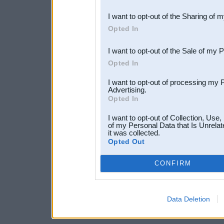
also be disclosed by us to 
I want to opt-out of the Sharing of 
Downstream Participants
th
Opted In
third parties.
I want to opt-out of the Sale of my 
Opted In
I want to opt-out of processing my 
Advertising.
Opted In
I want to opt-out of Collection, Use
of my Personal Data that Is Unrelat
it was collected.
Opted Out
CONFIRM
Data Deletion