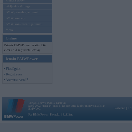
Mēneša BMW
Sērijveida tūnings
BMW pasaules jaunumi
BMW koncepti
BMW konkurentu jaunumi
Moto
Online
Pašreiz BMWPower skatās 134
viesi un 3 reģistrēti lietotāji.
Ienākt BMWPower
• Pieslēgties
• Reģistrēties
• Aizmirsi paroli?
Vortāls BMWPower.lv darbojas
kopš 2002. gada 14. maija. Tas nav auto klubs un nav saistīts ar
Galvena
|
Fo
BMW AG.
Par BMWPower
|
Kontakti
|
Reklāma