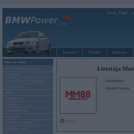
Sveiks,
Viesi!
Ie
Galvenā
Forums
Galerijas
Ziņas un raksti
Lietotāja Mm
BMW modeļu jaunumi
BMW testi
Tehnoloģijas & sasniegumi
Lietotājvārds:
BMW Latvijā
Ziņojumi forumā:
MINI
Rolls-Royce
Pasākumi
Vadāmības tests
Autosports
Offline
BMWPower aktuāli
Reklāmas raksti