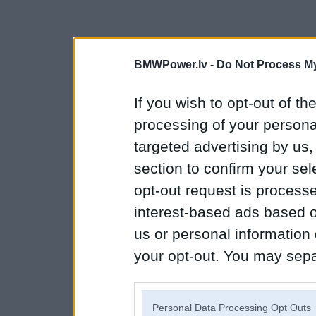
BMWPower.lv -
Do Not Process My
If you wish to opt-out of the
processing of your personal
targeted advertising by us
section to confirm your sel
opt-out request is proces
interest-based ads based o
us or personal information d
your opt-out. You may separ
disclosure of your personal
IAB’s list of downstream pa
Personal Data Processing Opt Outs