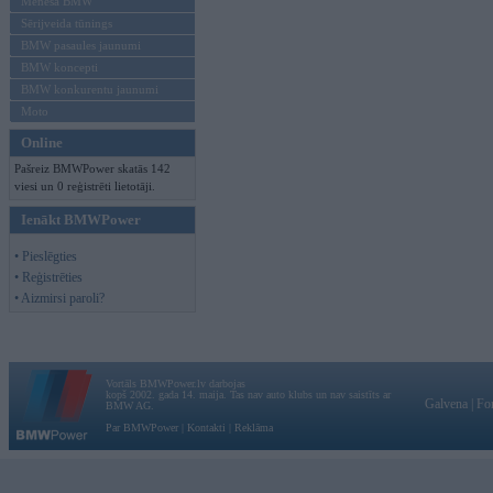
Mēneša BMW
Sērijveida tūnings
BMW pasaules jaunumi
BMW koncepti
BMW konkurentu jaunumi
Moto
Online
Pašreiz BMWPower skatās 142
viesi un 0 reģistrēti lietotāji.
Ienākt BMWPower
• Pieslēgties
• Reģistrēties
• Aizmirsi paroli?
Vortāls BMWPower.lv darbojas
kopš 2002. gada 14. maija. Tas nav auto klubs un nav saistīts ar
Galvena
|
Fo
BMW AG.
Par BMWPower
|
Kontakti
|
Reklāma