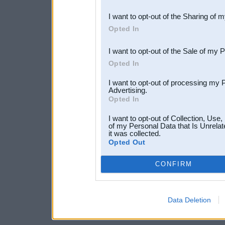
also be disclosed by us to 
I want to opt-out of the Sharing of 
Downstream Participants
th
Opted In
third parties.
I want to opt-out of the Sale of my 
Opted In
I want to opt-out of processing my 
Advertising.
Opted In
I want to opt-out of Collection, Use
of my Personal Data that Is Unrelat
it was collected.
Opted Out
CONFIRM
Data Deletion