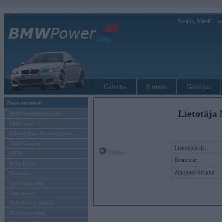
Sveiks,
Viesi!
Ie
Galvenā
Forums
Galerijas
Ziņas un raksti
Lietotāja 
BMW modeļu jaunumi
BMW testi
Tehnoloģijas & sasniegumi
BMW Latvijā
Lietotājvārds:
Offline
MINI
Braucu ar:
Rolls-Royce
Ziņojumi forumā:
Pasākumi
Vadāmības tests
Autosports
BMWPower aktuāli
Reklāmas raksti