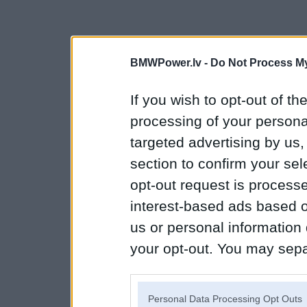
BMWPower.lv -
Do Not Process My
If you wish to opt-out of the
processing of your personal
targeted advertising by us
section to confirm your sel
opt-out request is proces
interest-based ads based o
us or personal information d
your opt-out. You may separ
disclosure of your personal
IAB’s list of downstream pa
Personal Data Processing Opt Outs