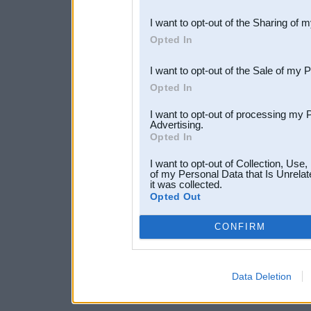
also be disclosed by us to 
I want to opt-out of the Sharing of 
Downstream Participants
th
Opted In
third parties.
I want to opt-out of the Sale of my 
Opted In
I want to opt-out of processing my 
Advertising.
Opted In
I want to opt-out of Collection, Use
of my Personal Data that Is Unrelat
it was collected.
Opted Out
CONFIRM
Data Deletion