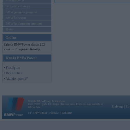
Mēneša BMW
Sērijveida tūnings
BMW pasaules jaunumi
BMW koncepti
BMW konkurentu jaunumi
Moto
Online
Pašreiz BMWPower skatās 252
viesi un 7 reģistrēti lietotāji.
Ienākt BMWPower
• Pieslēgties
• Reģistrēties
• Aizmirsi paroli?
Vortāls BMWPower.lv darbojas
kopš 2002. gada 14. maija. Tas nav auto klubs un nav saistīts ar
Galvena
|
Fo
BMW AG.
Par BMWPower
|
Kontakti
|
Reklāma