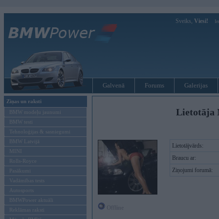
Sveiks,
Viesi!
Ie
Galvenā
Forums
Galerijas
Ziņas un raksti
Lietotāja
BMW modeļu jaunumi
BMW testi
Tehnoloģijas & sasniegumi
BMW Latvijā
Lietotājvārds:
MINI
Braucu ar:
Rolls-Royce
Ziņojumi forumā:
Pasākumi
Vadāmības tests
Autosports
BMWPower aktuāli
Offline
Reklāmas raksti