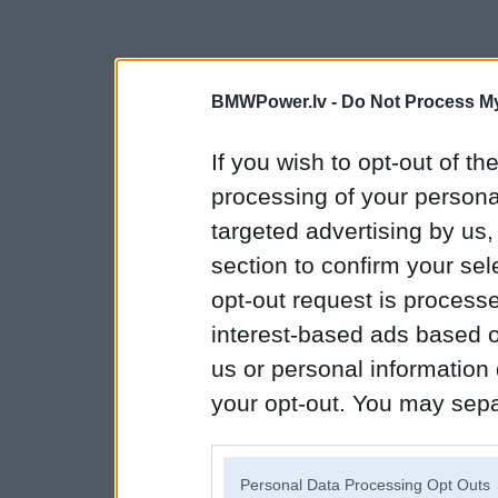
BMWPower.lv -
Do Not Process My
If you wish to opt-out of the
processing of your personal
targeted advertising by us
section to confirm your sel
opt-out request is proces
interest-based ads based o
us or personal information d
your opt-out. You may separ
disclosure of your personal
IAB’s list of downstream pa
Personal Data Processing Opt Outs