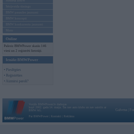
Mēneša BMW
Sērijveida tūnings
BMW pasaules jaunumi
BMW koncepti
BMW konkurentu jaunumi
Moto
Online
Pašreiz BMWPower skatās 146
viesi un 2 reģistrēti lietotāji.
Ienākt BMWPower
• Pieslēgties
• Reģistrēties
• Aizmirsi paroli?
Vortāls BMWPower.lv darbojas
kopš 2002. gada 14. maija. Tas nav auto klubs un nav saistīts ar
Galvena
|
Fo
BMW AG.
Par BMWPower
|
Kontakti
|
Reklāma