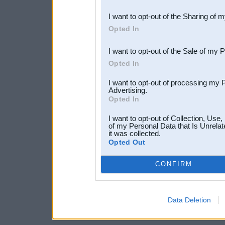
also be disclosed by us to 
I want to opt-out of the Sharing of 
Downstream Participants
th
Opted In
third parties.
I want to opt-out of the Sale of my 
Opted In
I want to opt-out of processing my 
Advertising.
Opted In
I want to opt-out of Collection, Use
of my Personal Data that Is Unrelat
it was collected.
Opted Out
CONFIRM
Data Deletion