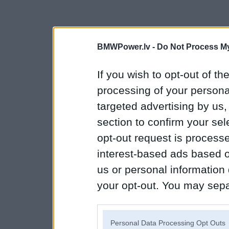
BMWPower.lv -
Do Not Process My
If you wish to opt-out of the
processing of your personal
targeted advertising by us
section to confirm your sel
opt-out request is proces
interest-based ads based o
us or personal information d
your opt-out. You may separ
disclosure of your personal
IAB’s list of downstream pa
Personal Data Processing Opt Outs