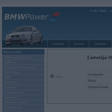
Sveiks,
Viesi!
Ie
Galvenā
Forums
Galerijas
Ziņas un raksti
Lietotāja M
BMW modeļu jaunumi
BMW testi
Tehnoloģijas & sasniegumi
BMW Latvijā
Lietotājvārds:
Offline
MINI
Pilsēta:
Rolls-Royce
Ziņojumi forumā:
Pasākumi
Vadāmības tests
Autosports
BMWPower aktuāli
Reklāmas raksti