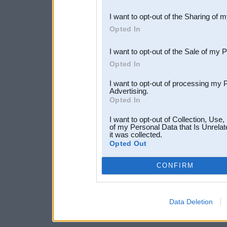
also be disclosed by us to 
I want to opt-out of the Sharing of 
Downstream Participants
th
Opted In
third parties.
I want to opt-out of the Sale of my 
Opted In
I want to opt-out of processing my 
Advertising.
Opted In
I want to opt-out of Collection, Use
of my Personal Data that Is Unrelat
it was collected.
Opted Out
CONFIRM
Data Deletion