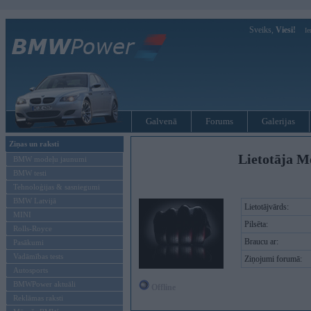
Sveiks,
Viesi!
Ie
Galvenā
Forums
Galerijas
Ziņas un raksti
Lietotāja M
BMW modeļu jaunumi
BMW testi
Tehnoloģijas & sasniegumi
BMW Latvijā
Lietotājvārds:
MINI
Pilsēta:
Rolls-Royce
Braucu ar:
Pasākumi
Vadāmības tests
Ziņojumi forumā:
Autosports
BMWPower aktuāli
Offline
Reklāmas raksti