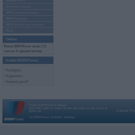
Mēneša BMW
Sērijveida tūnings
BMW pasaules jaunumi
BMW koncepti
BMW konkurentu jaunumi
Moto
Online
Pašreiz BMWPower skatās 131
viesi un 4 reģistrēti lietotāji.
Ienākt BMWPower
• Pieslēgties
• Reģistrēties
• Aizmirsi paroli?
Vortāls BMWPower.lv darbojas
kopš 2002. gada 14. maija. Tas nav auto klubs un nav saistīts ar
Galvena
|
Fo
BMW AG.
Par BMWPower
|
Kontakti
|
Reklāma