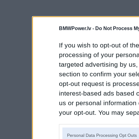
BMWPower.lv -
Do Not Process My
If you wish to opt-out of the
processing of your personal
targeted advertising by us
section to confirm your sel
opt-out request is proces
interest-based ads based o
us or personal information d
your opt-out. You may separ
disclosure of your personal
IAB’s list of downstream pa
Personal Data Processing Opt Outs