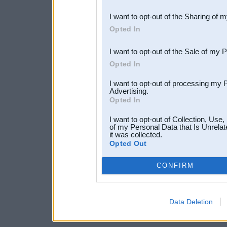
also be disclosed by us to 
I want to opt-out of the Sharing of 
Downstream Participants
th
Opted In
third parties.
I want to opt-out of the Sale of my 
Opted In
I want to opt-out of processing my 
Advertising.
Opted In
I want to opt-out of Collection, Use
of my Personal Data that Is Unrelat
it was collected.
Opted Out
CONFIRM
Data Deletion