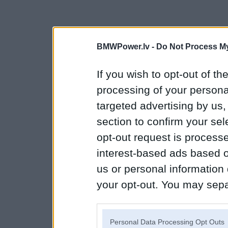
BMWPower.lv -
Do Not Process My
If you wish to opt-out of the
processing of your personal
targeted advertising by us
section to confirm your sel
opt-out request is proces
interest-based ads based o
us or personal information d
your opt-out. You may separ
disclosure of your personal
IAB’s list of downstream pa
Personal Data Processing Opt Outs