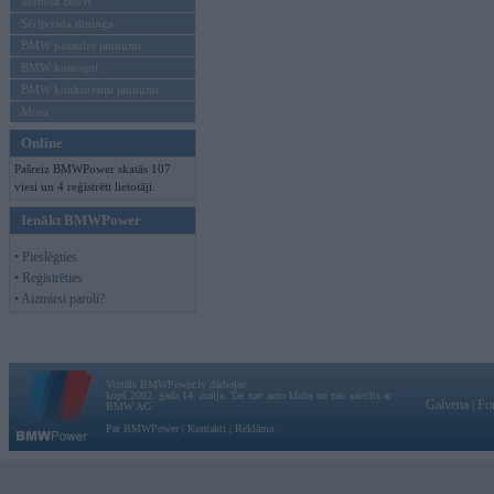
Mēneša BMW
Sērijveida tūnings
BMW pasaules jaunumi
BMW koncepti
BMW konkurentu jaunumi
Moto
Online
Pašreiz BMWPower skatās 107
viesi un 4 reģistrēti lietotāji.
Ienākt BMWPower
• Pieslēgties
• Reģistrēties
• Aizmirsi paroli?
Vortāls BMWPower.lv darbojas
kopš 2002. gada 14. maija. Tas nav auto klubs un nav saistīts ar
Galvena
|
Fo
BMW AG.
Par BMWPower
|
Kontakti
|
Reklāma