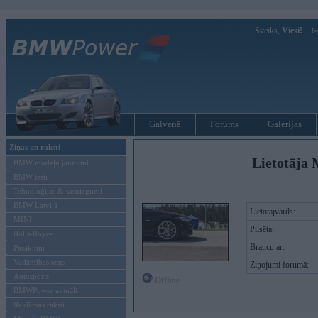
Sveiks,
Viesi!
Ie
Galvenā
Forums
Galerijas
Ziņas un raksti
Lietotāja 
BMW modeļu jaunumi
BMW testi
Tehnoloģijas & sasniegumi
BMW Latvijā
Lietotājvārds:
MINI
Pilsēta:
Rolls-Royce
Braucu ar:
Pasākumi
Vadāmības tests
Ziņojumi forumā:
Autosports
Offline
BMWPower aktuāli
Reklāmas raksti