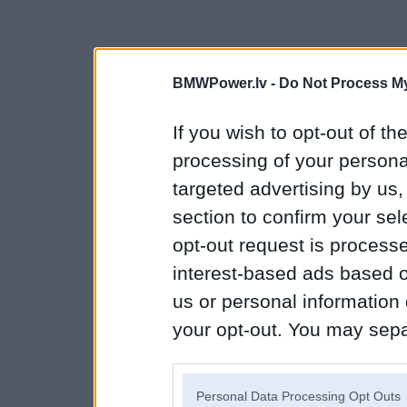
BMWPower.lv -
Do Not Process My
If you wish to opt-out of the
processing of your personal
targeted advertising by us
section to confirm your sel
opt-out request is proces
interest-based ads based o
us or personal information d
your opt-out. You may separ
disclosure of your personal
IAB’s list of downstream pa
Personal Data Processing Opt Outs