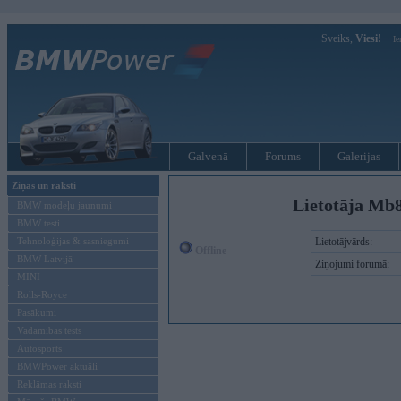
Sveiks,
Viesi!
Ie
Galvenā
Forums
Galerijas
Ziņas un raksti
Lietotāja Mb8
BMW modeļu jaunumi
BMW testi
Tehnoloģijas & sasniegumi
Lietotājvārds:
Offline
BMW Latvijā
Ziņojumi forumā:
MINI
Rolls-Royce
Pasākumi
Vadāmības tests
Autosports
BMWPower aktuāli
Reklāmas raksti