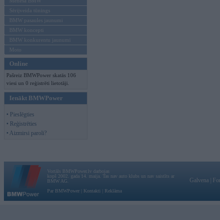
Mēneša BMW
Sērijveida tūnings
BMW pasaules jaunumi
BMW koncepti
BMW konkurentu jaunumi
Moto
Online
Pašreiz BMWPower skatās 106
viesi un 0 reģistrēti lietotāji.
Ienākt BMWPower
• Pieslēgties
• Reģistrēties
• Aizmirsi paroli?
Vortāls BMWPower.lv darbojas
kopš 2002. gada 14. maija. Tas nav auto klubs un nav saistīts ar
Galvena
|
Fo
BMW AG.
Par BMWPower
|
Kontakti
|
Reklāma