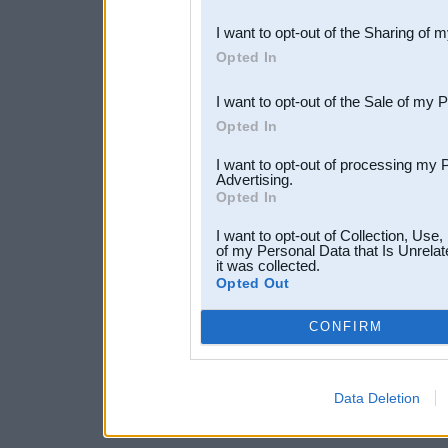
also be disclosed by us to 
I want to opt-out of the Sharing of 
Downstream Participants
th
Opted In
third parties.
I want to opt-out of the Sale of my 
Opted In
I want to opt-out of processing my 
Advertising.
Opted In
I want to opt-out of Collection, Use
of my Personal Data that Is Unrelat
it was collected.
Opted Out
CONFIRM
Data Deletion