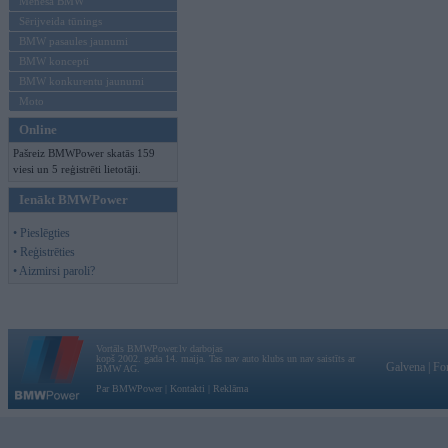
Mēneša BMW
Sērijveida tūnings
BMW pasaules jaunumi
BMW koncepti
BMW konkurentu jaunumi
Moto
Online
Pašreiz BMWPower skatās 159
viesi un 5 reģistrēti lietotāji.
Ienākt BMWPower
• Pieslēgties
• Reģistrēties
• Aizmirsi paroli?
Vortāls BMWPower.lv darbojas
kopš 2002. gada 14. maija. Tas nav auto klubs un nav saistīts ar
Galvena
|
Fo
BMW AG.
Par BMWPower
|
Kontakti
|
Reklāma