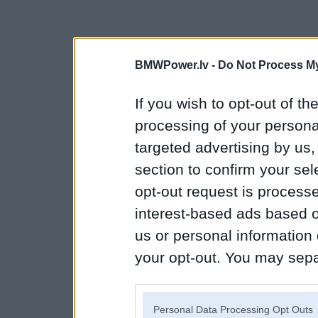
BMWPower.lv -
Do Not Process My
If you wish to opt-out of the
processing of your personal
targeted advertising by us
section to confirm your sel
opt-out request is proces
interest-based ads based o
us or personal information d
your opt-out. You may separ
disclosure of your personal
IAB’s list of downstream pa
Personal Data Processing Opt Outs