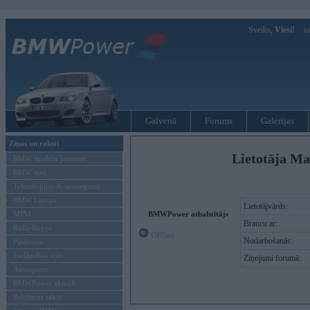
Sveiks,
Viesi!
Ie
Galvenā
Forums
Galerijas
Ziņas un raksti
Lietotāja Ma
BMW modeļu jaunumi
BMW testi
Tehnoloģijas & sasniegumi
BMW Latvijā
Lietotājvārds:
MINI
BMWPower atbalstītājs
Braucu ar:
Rolls-Royce
Offline
Nodarbošanās:
Pasākumi
Vadāmības tests
Ziņojumi forumā:
Autosports
BMWPower aktuāli
Reklāmas raksti