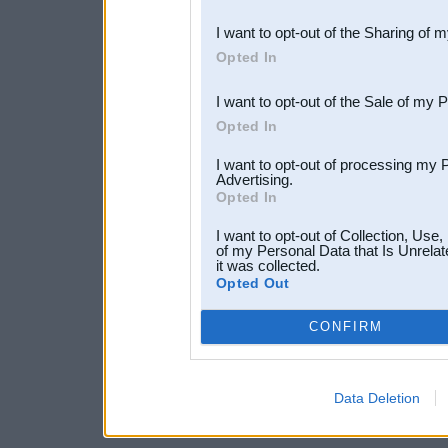
also be disclosed by us to 
I want to opt-out of the Sharing of 
Downstream Participants
th
Opted In
third parties.
I want to opt-out of the Sale of my 
Opted In
I want to opt-out of processing my 
Advertising.
Opted In
I want to opt-out of Collection, Use
of my Personal Data that Is Unrelat
it was collected.
Opted Out
CONFIRM
Data Deletion