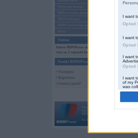
Mēneša BMW
Persona
Sērijveida tūnings
BMW pasaules jaunumi
I want t
BMW koncepti
Opted 
BMW konkurentu jaunumi
Moto
I want t
Online
Opted 
Pašreiz BMWPower skatās 127
viesi un 2 reģistrēti lietotāji.
I want 
Advertis
Ienākt BMWPower
Opted 
• Pieslēgties
• Reģistrēties
I want t
of my P
• Aizmirsi paroli?
was col
Opted 
Vortāls BMWPower.lv darbojas
kopš 2002. gada 14. maija. Tas nav auto klubs
BMW AG.
Par BMWPower
|
Kontakti
|
Reklāma