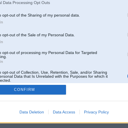
l Data Processing Opt Outs
o opt-out of the Sharing of my personal data.
In
o opt-out of the Sale of my Personal Data.
In
to opt-out of processing my Personal Data for Targeted
ing.
In
o opt-out of Collection, Use, Retention, Sale, and/or Sharing
ersonal Data that Is Unrelated with the Purposes for which it
lected.
Out
CONFIRM
 un nav saistīts ar
Galvena
|
Forums
|
Galerijas
|
Reģistrācija
|
Lietotaāji
|
Meklētājs
|
Reklā
Data Deletion
Data Access
Privacy Policy