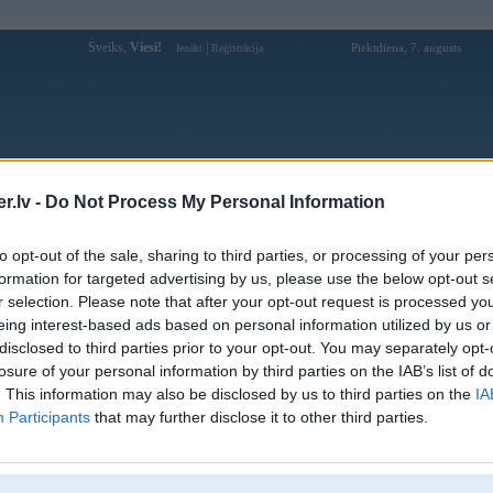
Sveiks,
Viesi!
|
Piektdiena, 7. augusts
Ienākt
Reģistrācija
Forums
Galerijas
Reģistrācija
Lietotāji
Meklētājs
.lv -
Do Not Process My Personal Information
Lietotāja Marcisoz profils
to opt-out of the sale, sharing to third parties, or processing of your per
formation for targeted advertising by us, please use the below opt-out s
Pēdējo reizi manīts: 27. Jul 2025, 16:23
r selection. Please note that after your opt-out request is processed y
eing interest-based ads based on personal information utilized by us or
Lietotājvārds:
Marcisoz
disclosed to third parties prior to your opt-out. You may separately opt-
Ziņojumi forumā:
1
losure of your personal information by third parties on the IAB’s list of
Pēdējie ziņojumi forumā
[
]
. This information may also be disclosed by us to third parties on the
IA
Participants
that may further disclose it to other third parties.