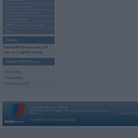
Mēneša BMW
Sērijveida tūnings
BMW pasaules jaunumi
BMW koncepti
BMW konkurentu jaunumi
Moto
Online
Pašreiz BMWPower skatās 106
viesi un 2 reģistrēti lietotāji.
Ienākt BMWPower
• Pieslēgties
• Reģistrēties
• Aizmirsi paroli?
Vortāls BMWPower.lv darbojas
kopš 2002. gada 14. maija. Tas nav auto klubs un nav saistīts ar
Galvena
|
Fo
BMW AG.
Par BMWPower
|
Kontakti
|
Reklāma