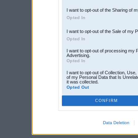
also be disclosed by us to 
I want to opt-out of the Sharing of 
Downstream Participants
th
Opted In
third parties.
I want to opt-out of the Sale of my 
Opted In
I want to opt-out of processing my 
Advertising.
Opted In
I want to opt-out of Collection, Use
of my Personal Data that Is Unrelat
it was collected.
Opted Out
CONFIRM
Data Deletion