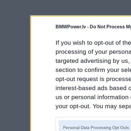
BMWPower.lv -
Do Not Process My
If you wish to opt-out of the
processing of your personal
targeted advertising by us
section to confirm your sel
opt-out request is proces
interest-based ads based o
us or personal information d
your opt-out. You may separ
disclosure of your personal
IAB’s list of downstream pa
Personal Data Processing Opt Outs