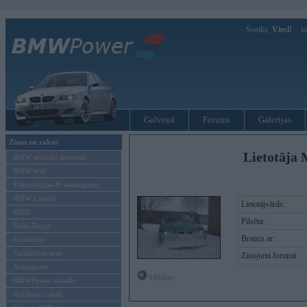
Sveiks,
Viesi!
Ie
Galvenā
Forums
Galerijas
Ziņas un raksti
Lietotāja 
BMW modeļu jaunumi
BMW testi
Tehnoloģijas & sasniegumi
BMW Latvijā
Lietotājvārds:
MINI
Pilsēta:
Rolls-Royce
Braucu ar:
Pasākumi
Vadāmības tests
Ziņojumi forumā:
Autosports
Offline
BMWPower aktuāli
Reklāmas raksti