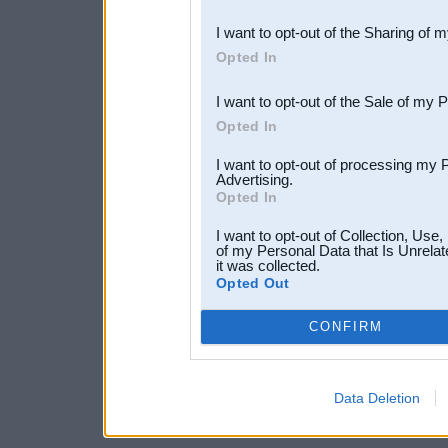
also be disclosed by us to 
I want to opt-out of the Sharing of 
Downstream Participants
th
Opted In
third parties.
I want to opt-out of the Sale of my 
Opted In
I want to opt-out of processing my 
Advertising.
Opted In
I want to opt-out of Collection, Use
of my Personal Data that Is Unrelat
it was collected.
Opted Out
CONFIRM
Data Deletion