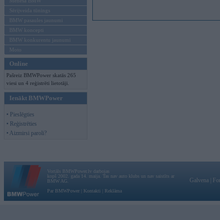
Mēneša BMW
Sērijveida tūnings
BMW pasaules jaunumi
BMW koncepti
BMW konkurentu jaunumi
Moto
Online
Pašreiz BMWPower skatās 265
viesi un 4 reģistrēti lietotāji.
Ienākt BMWPower
• Pieslēgties
• Reģistrēties
• Aizmirsi paroli?
Vortāls BMWPower.lv darbojas
kopš 2002. gada 14. maija. Tas nav auto klubs un nav saistīts ar
Galvena
|
Fo
BMW AG.
Par BMWPower
|
Kontakti
|
Reklāma