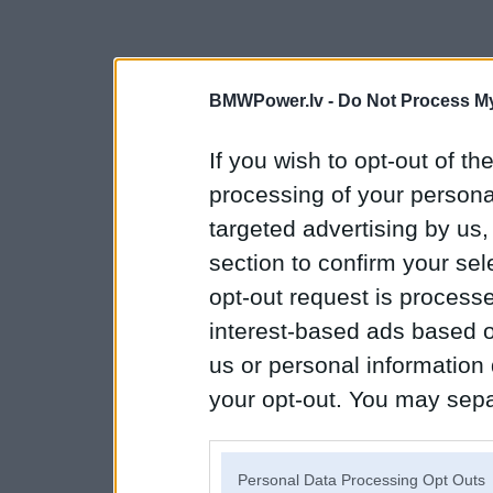
BMWPower.lv -
Do Not Process My
If you wish to opt-out of the
processing of your personal
targeted advertising by us
section to confirm your sel
opt-out request is proces
interest-based ads based o
us or personal information d
your opt-out. You may separ
disclosure of your personal
IAB’s list of downstream pa
Personal Data Processing Opt Outs