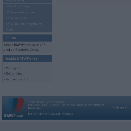
Mēneša BMW
Sērijveida tūnings
BMW pasaules jaunumi
BMW koncepti
BMW konkurentu jaunumi
Moto
Online
Pašreiz BMWPower skatās 205
viesi un 4 reģistrēti lietotāji.
Ienākt BMWPower
• Pieslēgties
• Reģistrēties
• Aizmirsi paroli?
Vortāls BMWPower.lv darbojas
kopš 2002. gada 14. maija. Tas nav auto klubs un nav saistīts ar
Galvena
|
Fo
BMW AG.
Par BMWPower
|
Kontakti
|
Reklāma