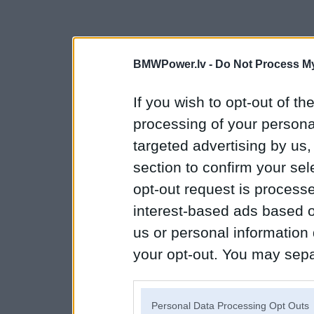
BMWPower.lv -
Do Not Process My
If you wish to opt-out of the
processing of your personal
targeted advertising by us
section to confirm your sel
opt-out request is proces
interest-based ads based o
us or personal information d
your opt-out. You may separ
disclosure of your personal
IAB’s list of downstream pa
Personal Data Processing Opt Outs