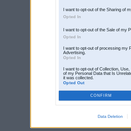
also be disclosed by us to 
I want to opt-out of the Sharing of 
Downstream Participants
th
Opted In
third parties.
I want to opt-out of the Sale of my 
Opted In
I want to opt-out of processing my 
Advertising.
Opted In
I want to opt-out of Collection, Use
of my Personal Data that Is Unrelat
it was collected.
Opted Out
CONFIRM
Data Deletion