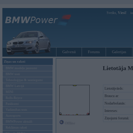
Sveiks,
Viesi!
Ie
Galvenā
Forums
Galerijas
Ziņas un raksti
Lietotāja 
BMW modeļu jaunumi
BMW testi
Tehnoloģijas & sasniegumi
BMW Latvijā
Lietotājvārds:
MINI
Braucu ar:
Rolls-Royce
Nodarbošanās:
Pasākumi
Vadāmības tests
Intereses:
Autosports
Ziņojumi forumā:
BMWPower aktuāli
Offline
Reklāmas raksti