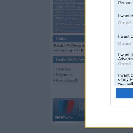
Mēneša BMW
Persona
Sērijveida tūnings
BMW pasaules jaunumi
I want t
BMW koncepti
Opted 
BMW konkurentu jaunumi
Moto
I want t
Online
Opted 
Pašreiz BMWPower skatās 117
viesi un 3 reģistrēti lietotāji.
I want 
Advertis
Ienākt BMWPower
Opted 
• Pieslēgties
• Reģistrēties
I want t
of my P
• Aizmirsi paroli?
was col
Opted 
Vortāls BMWPower.lv darbojas
kopš 2002. gada 14. maija. Tas nav auto klubs
BMW AG.
Par BMWPower
|
Kontakti
|
Reklāma