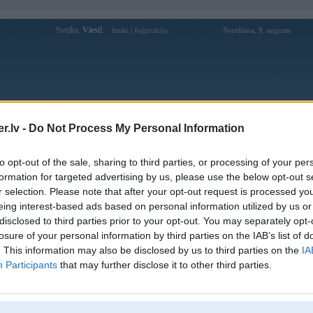
Sveiks,
Viesi!
|
Svetdiena, 9. augusts
Ienākt
Reģistrācija
Forums
Galerijas
Reģistrācija
Lietotāji
Meklētājs
.lv -
Do Not Process My Personal Information
Lietotāja M-Pack profils
to opt-out of the sale, sharing to third parties, or processing of your per
formation for targeted advertising by us, please use the below opt-out s
Pēdējo reizi manīts: 28. Mar 2009, 13:05
r selection. Please note that after your opt-out request is processed y
eing interest-based ads based on personal information utilized by us or
Lietotājvārds:
M-Pack
disclosed to third parties prior to your opt-out. You may separately opt-
Pilsēta:
Rīga
losure of your personal information by third parties on the IAB’s list of
Braucu ar:
e28, e30, e34
. This information may also be disclosed by us to third parties on the
IA
Nodarbošanās:
BmW
Participants
that may further disclose it to other third parties.
Intereses:
BmW
Ziņojumi forumā:
0