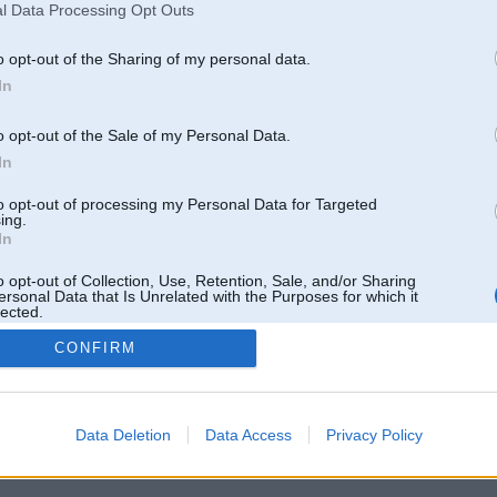
Pēdējie ziņojumi forumā
l Data Processing Opt Outs
[
]
o opt-out of the Sharing of my personal data.
In
o opt-out of the Sale of my Personal Data.
In
to opt-out of processing my Personal Data for Targeted
ing.
In
o opt-out of Collection, Use, Retention, Sale, and/or Sharing
ersonal Data that Is Unrelated with the Purposes for which it
lected.
Out
CONFIRM
 un nav saistīts ar
Galvena
|
Forums
|
Galerijas
|
Reģistrācija
|
Lietotaāji
|
Meklētājs
|
Reklā
Data Deletion
Data Access
Privacy Policy