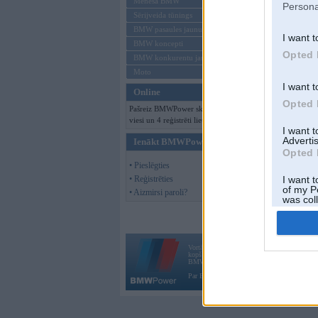
Mēneša BMW
Persona
Sērijveida tūnings
BMW pasaules jaunumi
I want t
BMW koncepti
Opted 
BMW konkurentu jaunumi
Moto
I want t
Online
Opted 
Pašreiz BMWPower skatās 702
viesi un 4 reģistrēti lietotāji.
I want 
Advertis
Ienākt BMWPower
Opted 
• Pieslēgties
• Reģistrēties
I want t
of my P
• Aizmirsi paroli?
was col
Opted 
Vortāls BMWPower.lv darbojas
kopš 2002. gada 14. maija. Tas nav auto klubs
BMW AG.
Par BMWPower
|
Kontakti
|
Reklāma