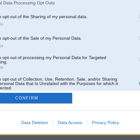
l Data Processing Opt Outs
o opt-out of the Sharing of my personal data.
In
o opt-out of the Sale of my Personal Data.
In
to opt-out of processing my Personal Data for Targeted
ing.
In
o opt-out of Collection, Use, Retention, Sale, and/or Sharing
ersonal Data that Is Unrelated with the Purposes for which it
lected.
Out
CONFIRM
 un nav saistīts ar
Galvena
|
Forums
|
Galerijas
|
Reģistrācija
|
Lietotaāji
|
Meklētājs
|
Reklā
Data Deletion
Data Access
Privacy Policy