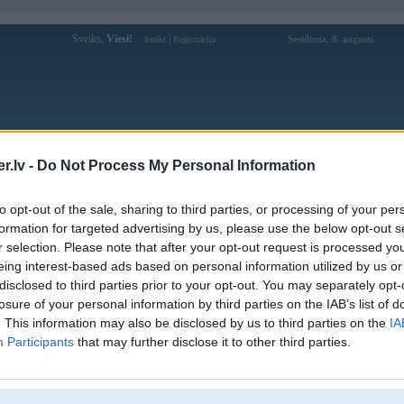
Sveiks,
Viesi!
|
Sestdiena, 8. augusts
Ienākt
Reģistrācija
Forums
Galerijas
Reģistrācija
Lietotāji
Meklētājs
.lv -
Do Not Process My Personal Information
Lietotāja Lienite profils
to opt-out of the sale, sharing to third parties, or processing of your per
formation for targeted advertising by us, please use the below opt-out s
Lietotājvārds:
Lienite
r selection. Please note that after your opt-out request is processed y
eing interest-based ads based on personal information utilized by us or
Braucu ar:
LV56
disclosed to third parties prior to your opt-out. You may separately opt-
Nodarbošanās:
saistīta ar auto..
losure of your personal information by third parties on the IAB’s list of
Ziņojumi forumā:
343
. This information may also be disclosed by us to third parties on the
IA
Pēdējie ziņojumi forumā
[
]
Participants
that may further disclose it to other third parties.