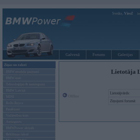
Sveiks,
Viesi!
Ie
Galvenā
Forums
Galerijas
Ziņas un raksti
Lietotāja 
BMW modeļu jaunumi
BMW testi
Tehnoloģijas & sasniegumi
BMW Latvijā
Lietotājvārds:
Offline
MINI
Ziņojumi forumā:
Rolls-Royce
Pasākumi
Vadāmības tests
Autosports
BMWPower aktuāli
Reklāmas raksti