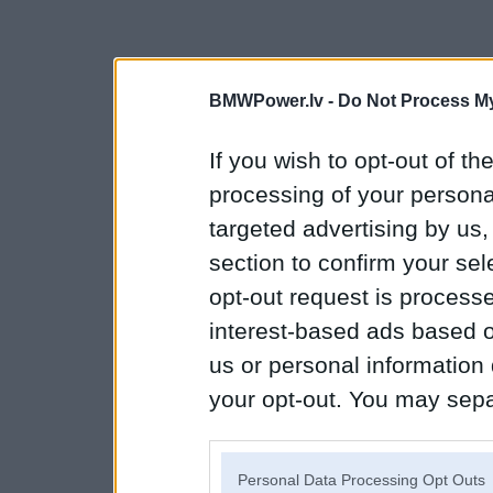
BMWPower.lv -
Do Not Process My
If you wish to opt-out of the
processing of your personal
targeted advertising by us
section to confirm your sel
opt-out request is proces
interest-based ads based o
us or personal information d
your opt-out. You may separ
disclosure of your personal
IAB’s list of downstream pa
Personal Data Processing Opt Outs