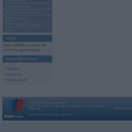
Mēneša BMW
Sērijveida tūnings
BMW pasaules jaunumi
BMW koncepti
BMW konkurentu jaunumi
Moto
Online
Pašreiz BMWPower skatās 138
viesi un 0 reģistrēti lietotāji.
Ienākt BMWPower
• Pieslēgties
• Reģistrēties
• Aizmirsi paroli?
Vortāls BMWPower.lv darbojas
kopš 2002. gada 14. maija. Tas nav auto klubs un nav saistīts ar
Galvena
|
Fo
BMW AG.
Par BMWPower
|
Kontakti
|
Reklāma