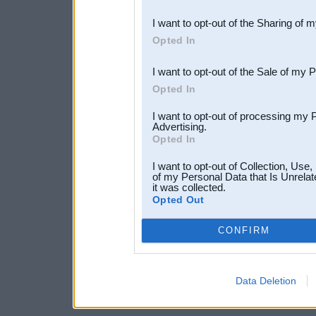
also be disclosed by us to 
I want to opt-out of the Sharing of 
Downstream Participants
th
Opted In
third parties.
I want to opt-out of the Sale of my 
Opted In
I want to opt-out of processing my 
Advertising.
Opted In
I want to opt-out of Collection, Use
of my Personal Data that Is Unrelat
it was collected.
Opted Out
CONFIRM
Data Deletion