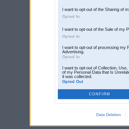
also be disclosed by us to 
I want to opt-out of the Sharing of 
Downstream Participants
th
Opted In
third parties.
I want to opt-out of the Sale of my 
Opted In
I want to opt-out of processing my 
Advertising.
Opted In
I want to opt-out of Collection, Use
of my Personal Data that Is Unrelat
it was collected.
Opted Out
CONFIRM
Data Deletion