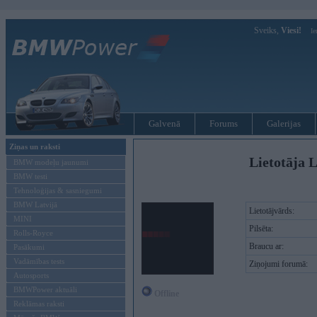
Sveiks,
Viesi!
Ie
Galvenā
Forums
Galerijas
Ziņas un raksti
Lietotāja L
BMW modeļu jaunumi
BMW testi
Tehnoloģijas & sasniegumi
BMW Latvijā
Lietotājvārds:
MINI
Pilsēta:
Rolls-Royce
Braucu ar:
Pasākumi
Vadāmības tests
Ziņojumi forumā:
Autosports
BMWPower aktuāli
Offline
Reklāmas raksti