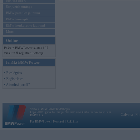
Mēneša BMW
Sērijveida tūnings
BMW pasaules jaunumi
BMW koncepti
BMW konkurentu jaunumi
Moto
Online
Pašreiz BMWPower skatās 107
viesi un 9 reģistrēti lietotāji.
Ienākt BMWPower
• Pieslēgties
• Reģistrēties
• Aizmirsi paroli?
Vortāls BMWPower.lv darbojas
kopš 2002. gada 14. maija. Tas nav auto klubs un nav saistīts ar
Galvena
|
Fo
BMW AG.
Par BMWPower
|
Kontakti
|
Reklāma