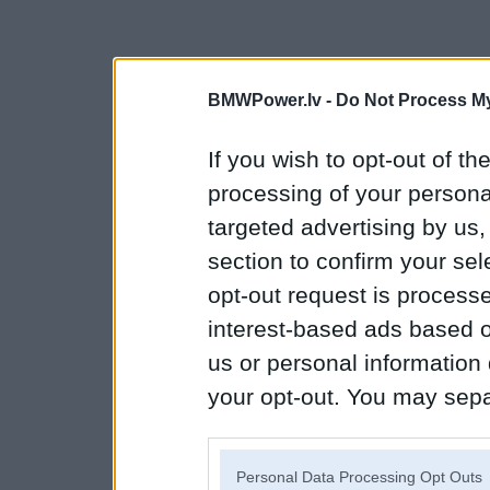
BMWPower.lv -
Do Not Process My
If you wish to opt-out of the
processing of your personal
targeted advertising by us
section to confirm your sel
opt-out request is proces
interest-based ads based o
us or personal information d
your opt-out. You may separ
disclosure of your personal
IAB’s list of downstream pa
Personal Data Processing Opt Outs