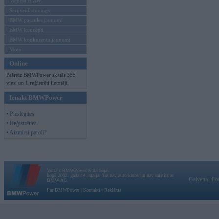
Mēneša BMW
Sērijveida tūnings
BMW pasaules jaunumi
BMW koncepti
BMW konkurentu jaunumi
Moto
Online
Pašreiz BMWPower skatās 355
viesi un 1 reģistrēti lietotāji.
Ienākt BMWPower
• Pieslēgties
• Reģistrēties
• Aizmirsi paroli?
Vortāls BMWPower.lv darbojas
kopš 2002. gada 14. maija. Tas nav auto klubs un nav saistīts ar
Galvena
|
Fo
BMW AG.
Par BMWPower
|
Kontakti
|
Reklāma