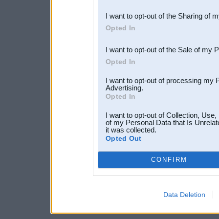
also be disclosed by us to 
I want to opt-out of the Sharing of 
Downstream Participants
th
Opted In
third parties.
I want to opt-out of the Sale of my 
Opted In
I want to opt-out of processing my 
Advertising.
Opted In
I want to opt-out of Collection, Use
of my Personal Data that Is Unrelat
it was collected.
Opted Out
CONFIRM
Data Deletion