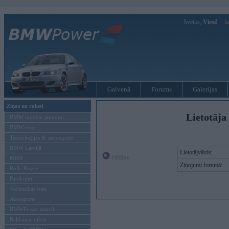
Sveiks,
Viesi!
Ie
Galvenā
Forums
Galerijas
Ziņas un raksti
Lietotāja
BMW modeļu jaunumi
BMW testi
Tehnoloģijas & sasniegumi
BMW Latvijā
Lietotājvārds:
Offline
MINI
Ziņojumi forumā:
Rolls-Royce
Pasākumi
Vadāmības tests
Autosports
BMWPower aktuāli
Reklāmas raksti