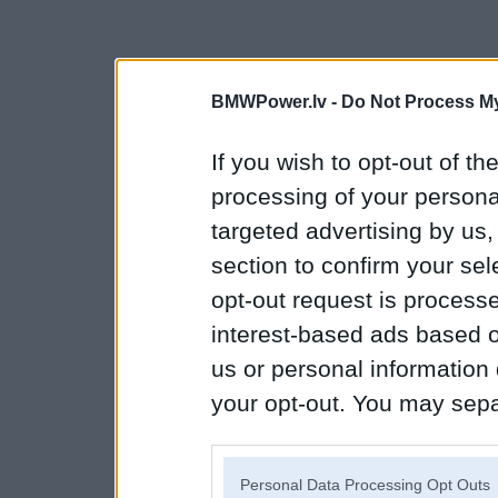
BMWPower.lv -
Do Not Process My
If you wish to opt-out of the
processing of your personal
targeted advertising by us
section to confirm your sel
opt-out request is proces
interest-based ads based o
us or personal information d
your opt-out. You may separ
disclosure of your personal
IAB’s list of downstream pa
Personal Data Processing Opt Outs